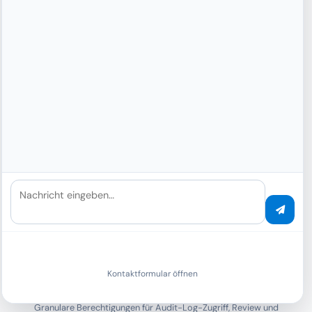
Unveränderliche Logs
Audit-Logs können nicht geändert oder gelöscht werden.
Manipulationssicher durch kryptographische Hashes.
Nachricht eingeben…
Kontaktformular öffnen
Rollenbasierter Zugriff
Granulare Berechtigungen für Audit-Log-Zugriff, Review und