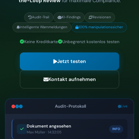
the-Loop Review
für maximale Compliance.
Audit-Trail
KI-Findings
Revisionen
Intelligente Warnmeldungen
100% manipulationssicher
Keine Kreditkarte
Unbegrenzt kostenlos testen
Jetzt testen
Kontakt aufnehmen
Audit-Protokoll
Live
Dokument angesehen
INFO
Max Müller · 14:32:05