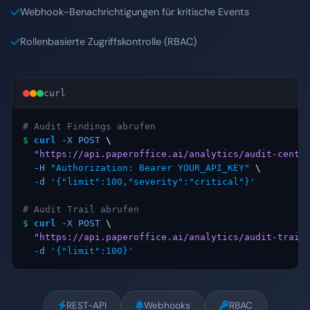
Webhook-Benachrichtigungen für kritische Events
Rollenbasierte Zugriffskontrolle (RBAC)
curl
# Audit Findings abrufen
$
curl
-X POST
 \

"https://api.paperoffice.ai/analytics/audit-cente
-H
"Authorization: Bearer YOUR_API_KEY"
 \

-d
'{"limit":100,"severity":"critical"}'
# Audit Trail abrufen
$
curl
-X POST
 \

"https://api.paperoffice.ai/analytics/audit-trail
-d
'{"limit":100}'
REST-API
Webhooks
RBAC