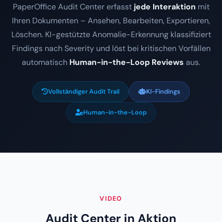
PaperOffice Audit Center erfasst
jede Interaktion
mit
Ihren Dokumenten – Ansehen, Bearbeiten, Exportieren,
Löschen. KI-gestützte Anomalie-Erkennung klassifiziert
Findings nach Severity und löst bei kritischen Vorfällen
automatisch
Human-in-the-Loop Reviews
aus.
Vollständiger Audit Trail
KI-Findings
Human-in-the-Loop
VIDEO
Audit Center in Aktion