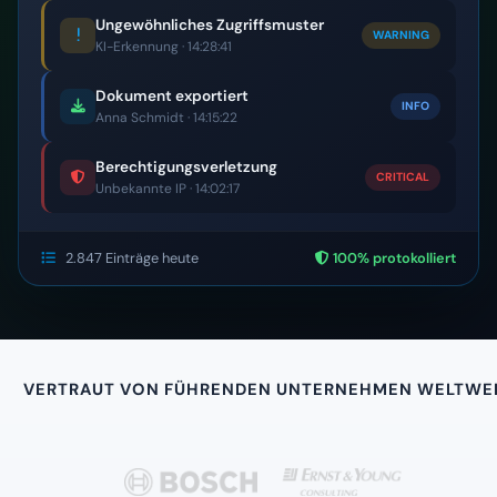
Ungewöhnliches Zugriffsmuster
WARNING
KI-Erkennung · 14:28:41
Dokument exportiert
INFO
Anna Schmidt · 14:15:22
Berechtigungsverletzung
CRITICAL
Unbekannte IP · 14:02:17
2.847 Einträge heute
100% protokolliert
VERTRAUT VON FÜHRENDEN UNTERNEHMEN WELTWE