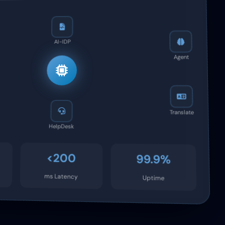
AI-IDP
Agent
Translate
HelpDesk
<200
99.9%
ms Latency
Uptime