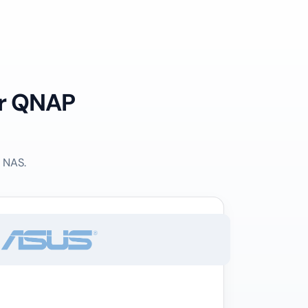
für QNAP
m NAS.