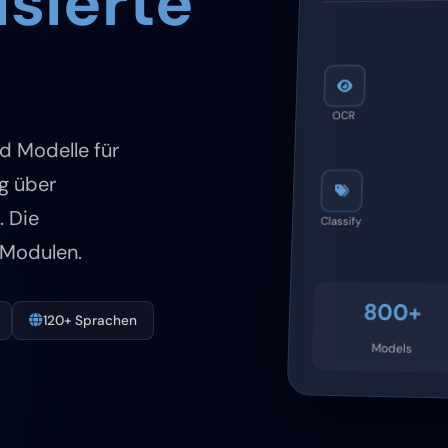
isierte
OCR
d Modelle für
g über
 Die
Classify
I Modulen.
800+
120+ Sprachen
Models