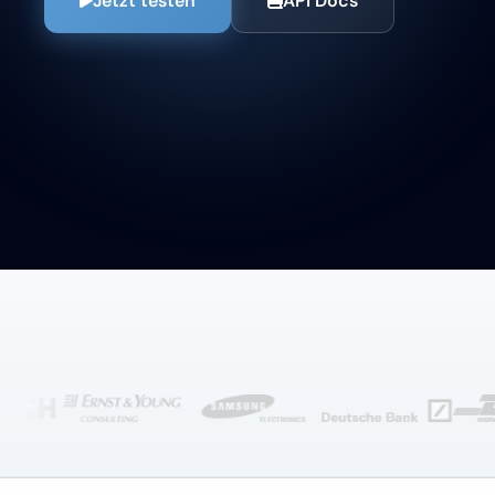
Jetzt testen
API Docs