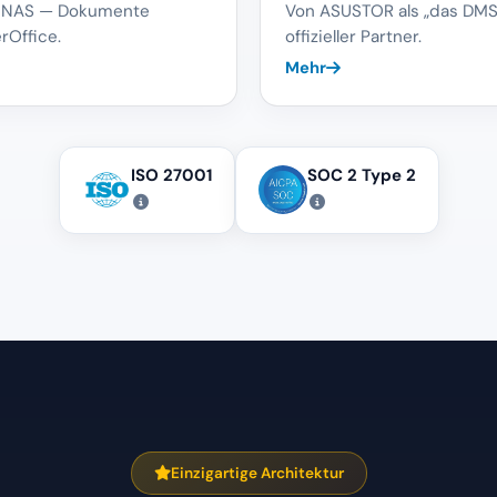
NAP NAS — Dokumente
Von ASUSTOR als „das DMS 
rOffice.
offizieller Partner.
Mehr
ISO 27001
SOC 2 Type 2
Einzigartige Architektur