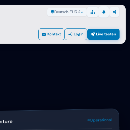
Deutsch
·
EUR €
Updates
Teilen
Seitenübersicht
Kontakt
Login
Live testen
Operational
ucture