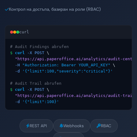
Контрол на достъпа, базиран на роли (RBAC)
curl
# Audit Findings abrufen
$
curl
-X POST
 \

"https://api.paperoffice.ai/analytics/audit-cente
-H
"Authorization: Bearer YOUR_API_KEY"
 \

-d
'{"limit":100,"severity":"critical"}'
# Audit Trail abrufen
$
curl
-X POST
 \

"https://api.paperoffice.ai/analytics/audit-trail
-d
'{"limit":100}'
REST API
Webhooks
RBAC