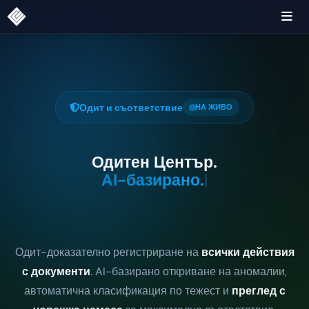
Одит и съответствие
НА ЖИВО
Одитен Център.
AI-базирано.
|
Одит-доказателно регистриране на
всички действия
с документи
. AI-базирано откриване на аномалии,
автоматична класификация по тежест и
преглед с