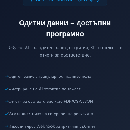
Одитни данни – достъпни
програмно
RESTful API за одитен запис, открития, KPI по тежест и
отчети за съответствие.
Одитен запис с грануларност на ниво поле
Филтриране на AI открития по тежест
Отчети за съответствие като PDF/CSV/JSON
Workspace-ниво на сигурност на ревизията
Известия чрез Webhook за критични събития