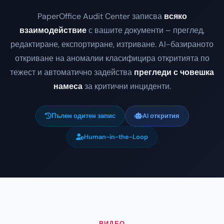
PaperOffice Audit Center записва
всяко
взаимодействие
с вашите документи – преглед,
редактиране, експортиране, изтриване. AI-базираното
откриване на аномалии класифицира откритията по
тежест и автоматично задейства
прегледи с човешка
намеса
за критични инциденти.
Пълен одитен запис
AI открития
Human-in-the-Loop
ВИДЕО