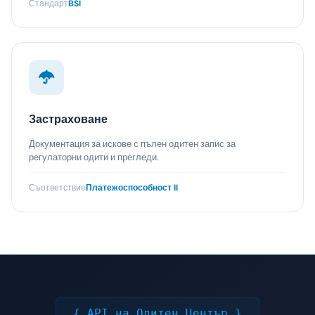
Стандарт
BSI
Застраховане
Документация за искове с пълен одитен запис за
регулаторни одити и прегледи.
Съответствие
Платежоспособност II
{ API на Одитен Център }