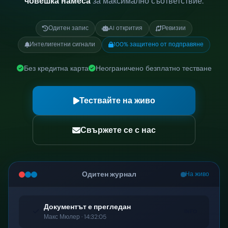
човешка намеса
за максимално съответствие.
Одитен запис
AI открития
Ревизии
Интелигентни сигнали
100% защитено от подправяне
Без кредитна карта
Неограничено безплатно тестване
Тествайте на живо
Свържете се с нас
Одитен журнал
На живо
Документът е прегледан
INFO
Макс Мюлер · 14:32:05