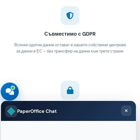
Съвместимо с GDPR
Всички одитни данни остават в нашите собствени центрове
за данни в ЕС – без трансфер на данни към трети страни.
Криптиране от край до край
PaperOffice Chat
AES-256 при съхранение, TLS 1.3 при пренос. Всички одитни
записи са напълно криптирани.