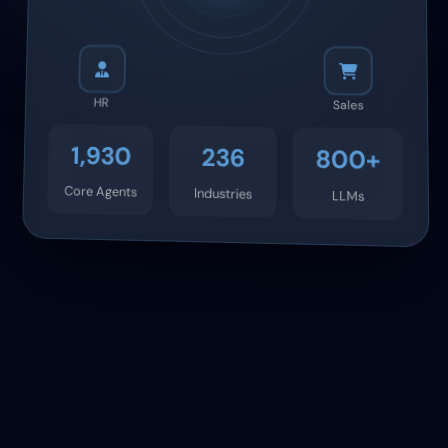
HR
Sales
1,930
236
800+
Core Agents
Industries
LLMs