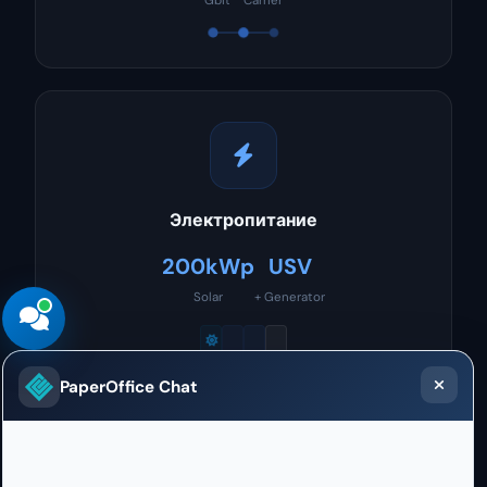
Электропитание
200kWp
USV
Solar
+ Generator
72 ч автономии при отключении сети
PaperOffice Chat