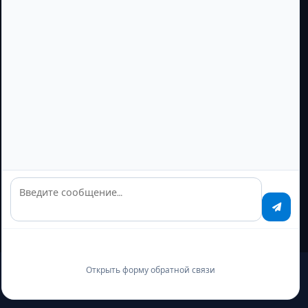
Резервное подключение
Starlink
100%
Satellite
Отказоустойчивость
Введите сообщение…
Открыть форму обратной связи