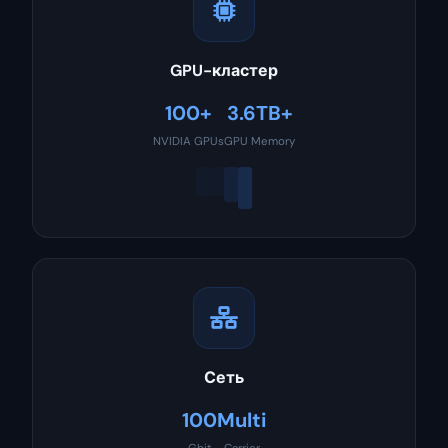
GPU-кластер
100+
3.6TB+
NVIDIA GPUs
GPU Memory
Сеть
100
Multi
Gbit
Carrier