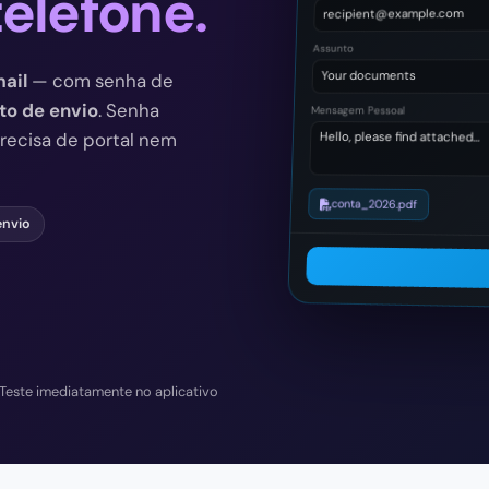
recipient@example.com
Assunto
Your documents
ail
— com senha de
to de envio
. Senha
Mensagem Pessoal
precisa de portal nem
Hello, please find attached…
conta_2026.pdf
envio
Teste imediatamente no aplicativo