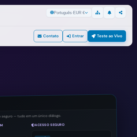
Português
·
EUR €
Atualizações
Partilhar
Mapa do Site
Contato
Entrar
Teste ao Vivo
eguro — tudo em um único diálogo.
ACESSO SEGURO