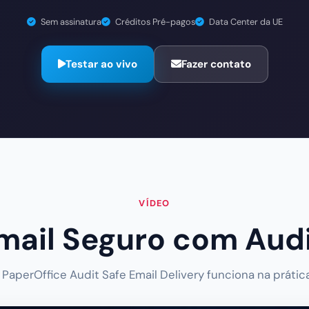
Sem assinatura
Créditos Pré-pagos
Data Center da UE
Testar ao vivo
Fazer contato
VÍDEO
mail Seguro com Aud
PaperOffice Audit Safe Email Delivery funciona na prátic