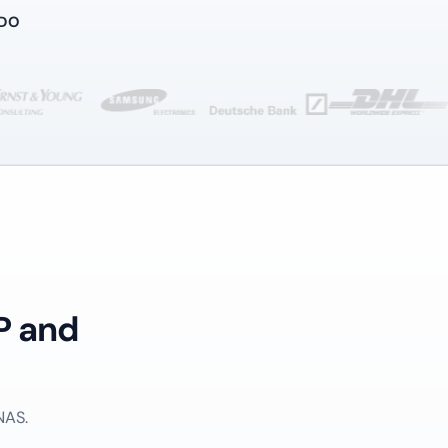
NDO
P and
NAS.