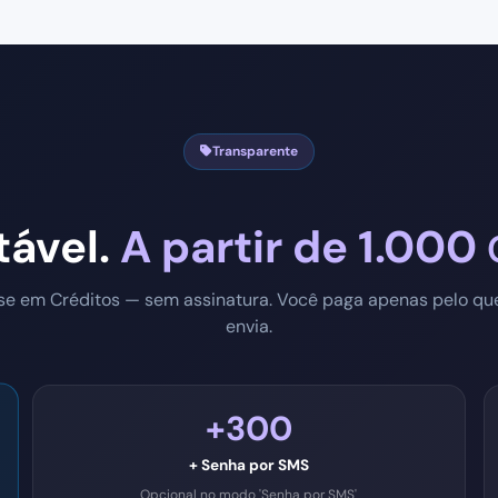
Transparente
tável.
A partir de
1.000
e em Créditos — sem assinatura. Você paga apenas pelo qu
envia.
+300
+ Senha por SMS
Opcional no modo 'Senha por SMS'