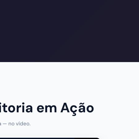
itoria em Ação
a — no vídeo.