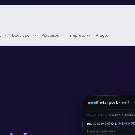
os
Developer
Parceiros
Empresa
Preços
Enviar por E-mail
Destinatário, assunto e acesso s
RECEBIMENTO & MENSAGEM
E-mail do destinatário