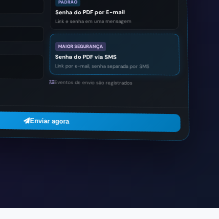
PADRÃO
Senha do PDF por E-mail
Link e senha em uma mensagem
MAIOR SEGURANÇA
Senha do PDF via SMS
Link por e-mail, senha separada por SMS
Eventos de envio são registrados
Enviar agora