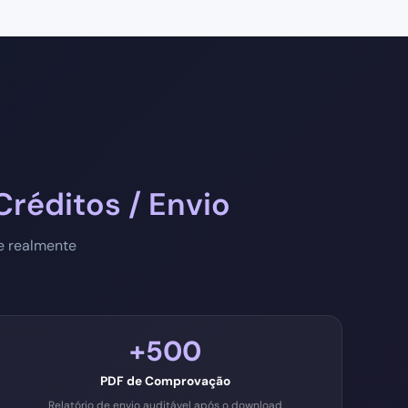
Créditos / Envio
e realmente
+500
PDF de Comprovação
Relatório de envio auditável após o download