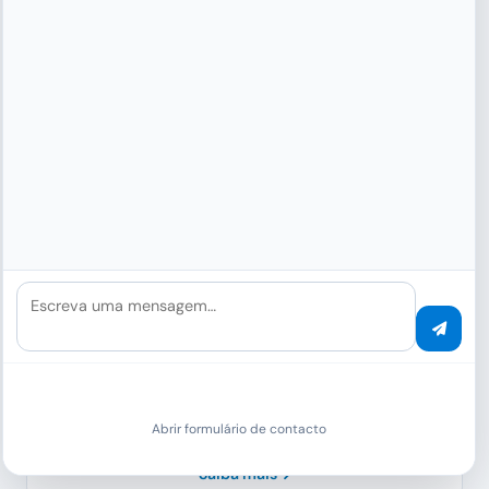
Deteção de Layout
Análise de Estrutura
Relacionamentos de Elementos
Reconhecimento de Escrita Manual
Escreva uma mensagem…
Reconhecimento baseado em IA de texto escrito
à mão – de formulários a notas e documentos
históricos.
Mais de 100 idiomas
e todos os tipos
de letra.
95%+ de Precisão
Multi-idioma
Cursiva e Imprensa
Abrir formulário de contacto
Saiba mais