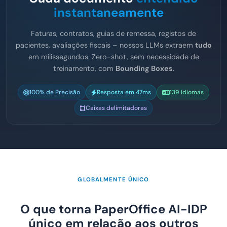
instantaneamente
Faturas, contratos, guias de remessa, registos de
pacientes, avaliações fiscais – nossos LLMs extraem
tudo
em milissegundos. Zero-shot, sem necessidade de
treinamento, com
Bounding Boxes
.
100% de Precisão
Resposta em 47ms
139 Idiomas
Caixas delimitadoras
GLOBALMENTE ÚNICO
O que torna PaperOffice AI-IDP
único em relação aos outros