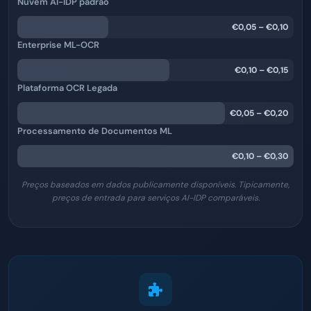
Nuvem AI-IDP padrão
€0,05
–
€0,10
Enterprise ML-OCR
€0,10
–
€0,15
Plataforma OCR Legada
€0,05
–
€0,20
Processamento de Documentos ML
€0,10
–
€0,30
Preços baseados em dados publicamente disponíveis. Tipicamente,
preços de entrada para serviços AI-IDP comparáveis.