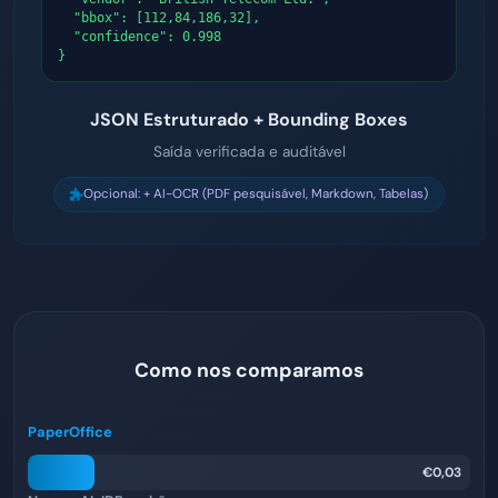
  "bbox": [112,84,186,32],

  "confidence": 0.998

}
JSON Estruturado + Bounding Boxes
Saída verificada e auditável
Opcional: + AI-OCR (PDF pesquisável, Markdown, Tabelas)
Como nos comparamos
PaperOffice
€0,03