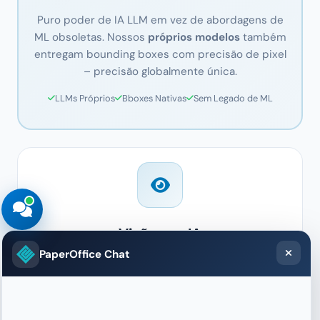
Puro poder de IA LLM em vez de abordagens de
ML obsoletas. Nossos
próprios modelos
também
entregam bounding boxes com precisão de pixel
– precisão globalmente única.
LLMs Próprios
Bboxes Nativas
Sem Legado de ML
Visão por IA
PaperOffice Chat
Os "olhos" do sistema AI-IDP. A Visão de IA
entende
onde
os elementos estão localizados no
documento e
o que
eles significam – layouts,
estruturas, relações.