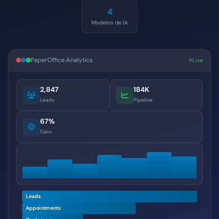
4
Modelos de IA
PaperOffice Analytics
Live
2,847
184K
Leads
Pipeline
67%
Conv.
Leads
Appointments