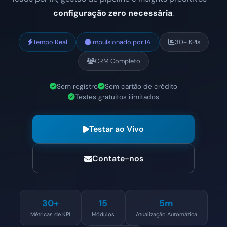
configuração zero necessária
.
Tempo Real
Impulsionado por IA
30+ KPIs
CRM Completo
Sem registro
Sem cartão de crédito
Testes gratuitos ilimitados
Testar ao Vivo
Contate-nos
30+
15
5m
Métricas de KPI
Módulos
Atualização Automática