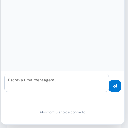
CASOS DE USO
Analytics Dashboard
na
prática
Escreva uma mensagem…
Gestão de Vendas
Visibilidade do pipeline, rastreamento de negócios, taxas de
conversão e previsões de receita – tudo em tempo real.
Abrir formulário de contacto
Pipeline:
Ao Vivo