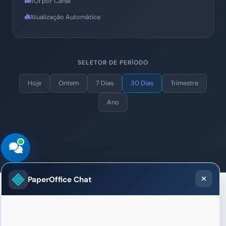
ROI por Canal
Atualização Automática
SELETOR DE PERÍODO
Hoje
Ontem
7 Dias
30 Dias
Trimestre
Ano
PaperOffice Chat