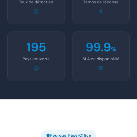
Taux de détection
Temps de réponse
195
99.9
%
Pays couverts
SLA de disponibilité
Pourquoi PaperOffice