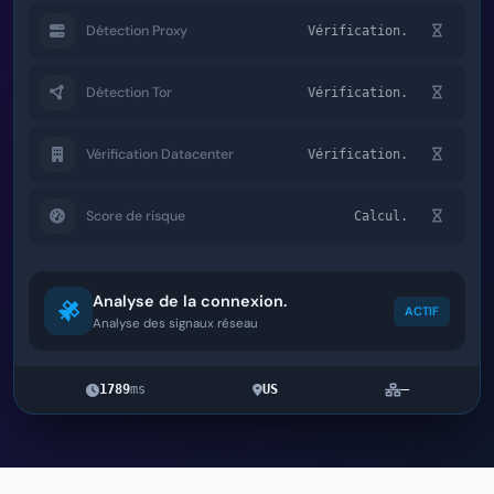
Détection Proxy
Vérification.
Détection Tor
Vérification.
Vérification Datacenter
Vérification.
Score de risque
Calcul.
Analyse de la connexion.
ACTIF
Analyse des signaux réseau
1789
ms
US
—