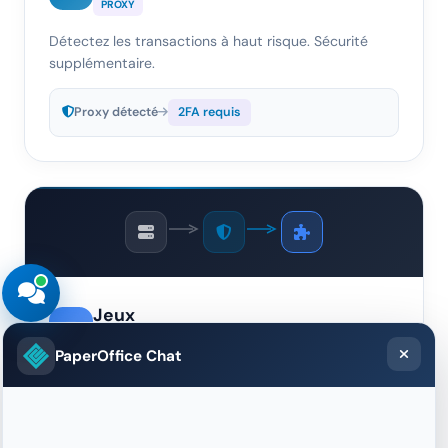
PROXY
Détectez les transactions à haut risque. Sécurité
supplémentaire.
Proxy détecté
2FA requis
Jeux
CENTRE DE DONNÉES
PaperOffice Chat
Prévenez le multi-compte. Environnement de jeu
équitable.