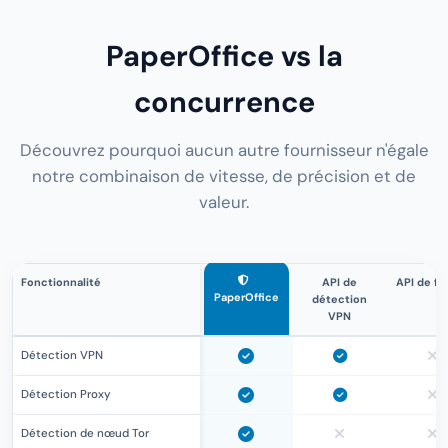
PaperOffice vs la
concurrence
Découvrez pourquoi aucun autre fournisseur n'égale
notre combinaison de vitesse, de précision et de
valeur.
Fonctionnalité
API de
API de fr
PaperOffice
détection
VPN
Détection VPN
Détection Proxy
Détection de nœud Tor