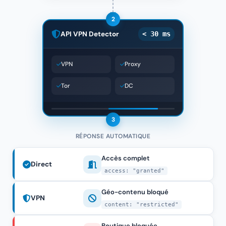
2
API VPN Detector
< 30 ms
VPN
Proxy
Tor
DC
3
RÉPONSE AUTOMATIQUE
Accès complet
Direct
access: "granted"
Géo-contenu bloqué
VPN
content: "restricted"
Boutique bloquée