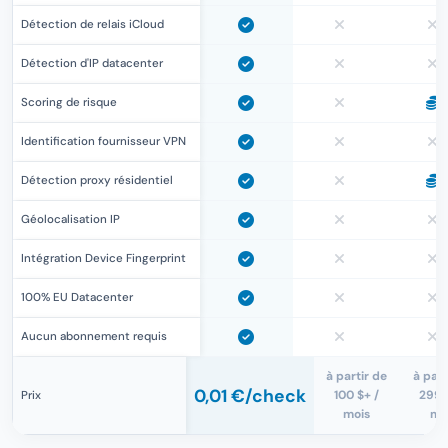
Détection de relais iCloud
Détection d'IP datacenter
Scoring de risque
Identification fournisseur VPN
Détection proxy résidentiel
Géolocalisation IP
Intégration Device Fingerprint
100% EU Datacenter
Aucun abonnement requis
à partir de
à part
0,01 €
/check
100 $+ /
299 
Prix
mois
mo