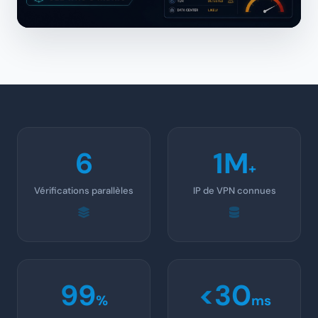
6
1M
+
Vérifications parallèles
IP de VPN connues
99
<30
%
ms