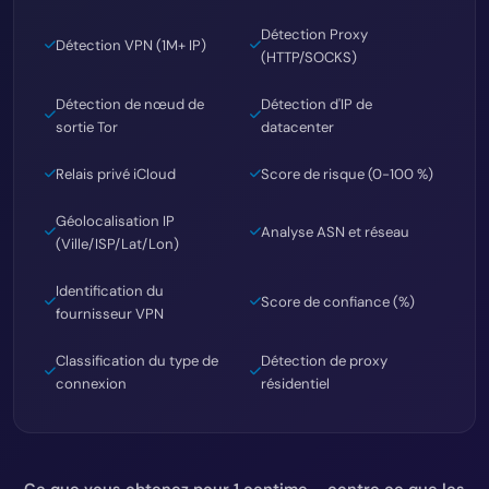
Détection Proxy
Détection VPN (1M+ IP)
(HTTP/SOCKS)
Détection de nœud de
Détection d'IP de
sortie Tor
datacenter
Relais privé iCloud
Score de risque (0-100 %)
Géolocalisation IP
Analyse ASN et réseau
(Ville/ISP/Lat/Lon)
Identification du
Score de confiance (%)
fournisseur VPN
Classification du type de
Détection de proxy
connexion
résidentiel
Ce que vous obtenez pour 1 centime – contre ce que les