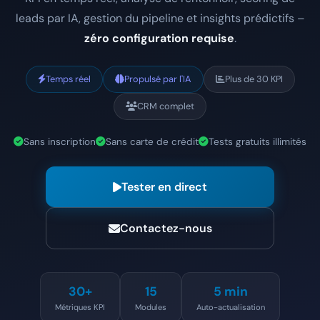
leads par IA, gestion du pipeline et insights prédictifs –
zéro configuration requise
.
Temps réel
Propulsé par l'IA
Plus de 30 KPI
CRM complet
Sans inscription
Sans carte de crédit
Tests gratuits illimités
Tester en direct
Contactez-nous
30+
15
5 min
Métriques KPI
Modules
Auto-actualisation