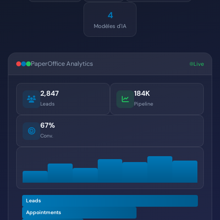
4
Modèles d'IA
PaperOffice Analytics
Live
2,847
184K
Leads
Pipeline
67%
Conv.
Leads
Appointments