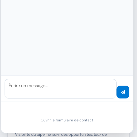
CAS D'UTILISATION
Tableau de bord
d'analyse
en pratique
Écrire un message…
Ouvrir le formulaire de contact
Gestion des ventes
Visibilité du pipeline, suivi des opportunités, taux de