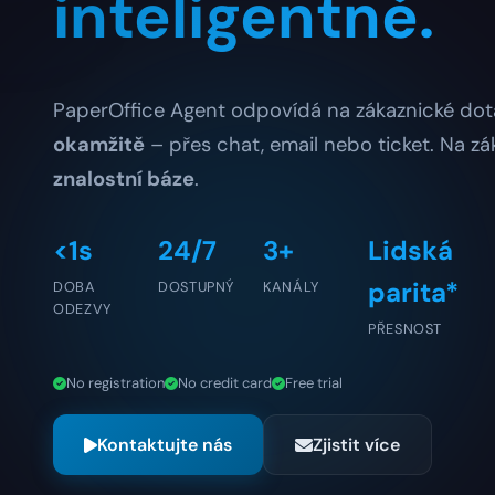
inteligentně.
PaperOffice Agent odpovídá na zákaznické do
okamžitě
– přes chat, email nebo ticket. Na z
znalostní báze
.
<1s
24/7
3+
Lidská
parita*
DOBA
DOSTUPNÝ
KANÁLY
ODEZVY
PŘESNOST
No registration
No credit card
Free trial
Kontaktujte nás
Zjistit více