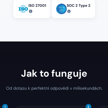
ISO 27001
SOC 2 Type 2
Jak to funguje
Od dotazu k perfektní odpovědi v milisekundách.
1
2