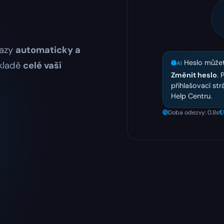
tazy
automaticky a
Heslo může
ákladě
celé vaší
AI
Změnit heslo
. 
přihlašovací st
Help Centru.
Doba odezvy: 0.8s