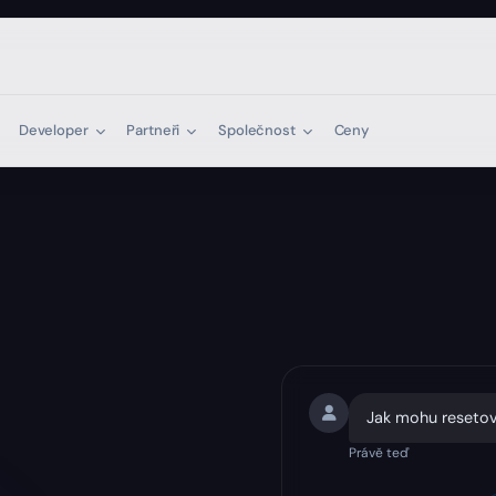
Developer
Partneři
Společnost
Ceny
Jak mohu resetov
Právě teď