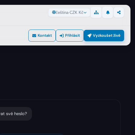
čeština
·
CZK Kč
Novinky
Sdílet
Mapa stránek
Kontakt
Přihlásit
Vyzkoušet živě
at své heslo?