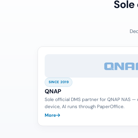
Sole
Ded
SINCE 2019
QNAP
Sole official DMS partner for QNAP NAS —
device, AI runs through PaperOffice.
More