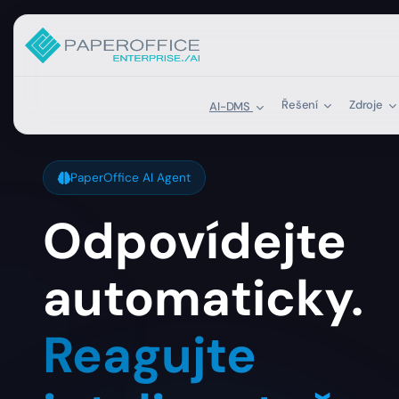
Řešení
Zdroje
AI-DMS
PaperOffice AI Agent
Odpovídejte
automaticky.
Reagujte