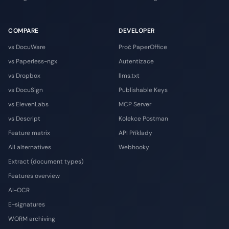
COMPARE
DEVELOPER
vs DocuWare
Proč PaperOffice
vs Paperless-ngx
Autentizace
vs Dropbox
llms.txt
vs DocuSign
Publishable Keys
vs ElevenLabs
MCP Server
vs Descript
Kolekce Postman
Feature matrix
API Příklady
All alternatives
Webhooky
Extract (document types)
Features overview
AI-OCR
E-signatures
WORM archiving