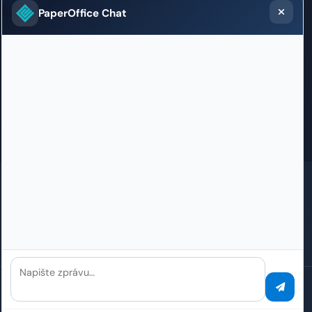
Sales / Support Office
PaperOffice Chat
Weltpoststrasse 5
3015 Bern
+41 31 528 09 23
willkommen.bern@paperoffice.ai
Kontakt
GDPR
SOC 2 v certifikaci
ISO 27001 v certifikaci
HIPAA
100% zrozeno v Německu
PaperOffice Datové centrum v EU
24+ let zkušeností
Napište zprávu…
Soukromí
Soubory cookie
Právní upozornění
Podmínky
Mapa stránek
Kontakt