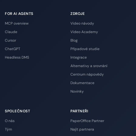
FOR AI AGENTS
ZDROJE
MCP overview
Video návody
Claude
Video Academy
Cursor
Blog
ChatGPT
Případové studie
Headless DMS
Integrace
Alternativy a srovnání
Centrum nápovědy
Dokumentace
Novinky
SPOLEČNOST
PARTNEŘI
O nás
PaperOffice Partner
Tým
Najít partnera