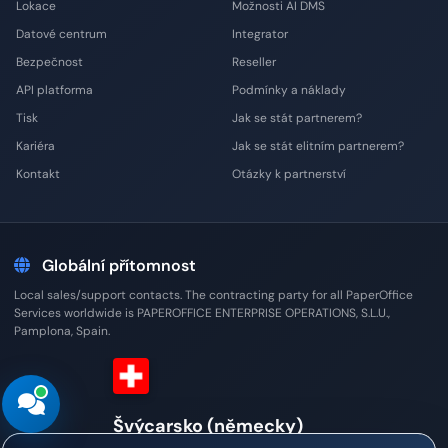
Lokace
Možnosti AI DMS
Datové centrum
Integrator
Bezpečnost
Reseller
API platforma
Podmínky a náklady
Tisk
Jak se stát partnerem?
Kariéra
Jak se stát elitním partnerem?
Kontakt
Otázky k partnerství
Globální přítomnost
Local sales/support contacts. The contracting party for all PaperOffice
Services worldwide is PAPEROFFICE ENTERPRISE OPERATIONS, S.L.U.,
Pamplona, Spain.
Švýcarsko (německy)