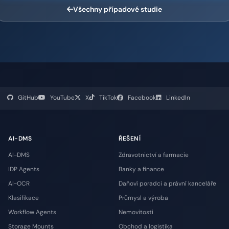
Všechny případové studie
GitHub
YouTube
X
TikTok
Facebook
LinkedIn
AI-DMS
ŘEŠENÍ
AI-DMS
Zdravotnictví a farmacie
IDP Agents
Banky a finance
AI-OCR
Daňoví poradci a právní kanceláře
Klasifikace
Průmysl a výroba
Workflow Agents
Nemovitosti
Storage Mounts
Obchod a logistika