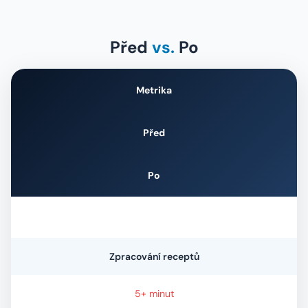
Před
vs.
Po
Metrika
Před
Po
Zpracování receptů
5+ minut