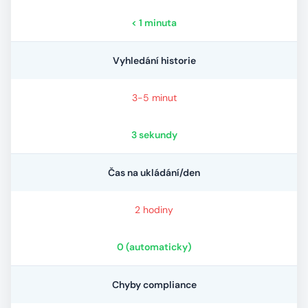
< 1 minuta
Vyhledání historie
3-5 minut
3 sekundy
Čas na ukládání/den
2 hodiny
0 (automaticky)
Chyby compliance