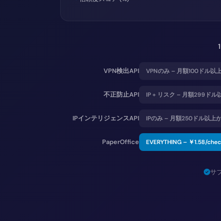
VPN検出API
VPNのみ – 月額100ドル以
不正防止API
IP + リスク – 月額299ド
IPインテリジェンスAPI
IPのみ – 月額250ドル以上
PaperOffice
EVERYTHING –
￥1.58
/che
サ