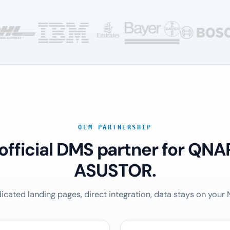
OEM PARTNERSHIP
 official DMS partner for QNA
ASUSTOR.
icated landing pages, direct integration, data stays on your 