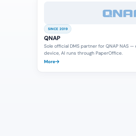
SINCE 2019
QNAP
Sole official DMS partner for QNAP NAS —
device, AI runs through PaperOffice.
More