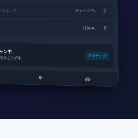
ーチェック
チェック中.
計算中.
ャン中.
アクティブ
信号を分析中
—
—