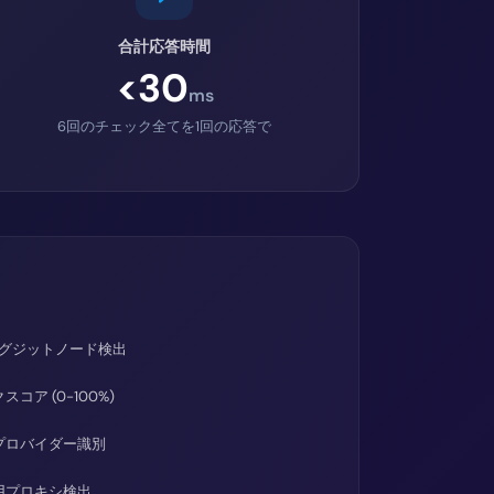
合計応答時間
<30
ms
6回のチェック全てを1回の応答で
rエグジットノード検出
スコア (0-100%)
Nプロバイダー識別
用プロキシ検出