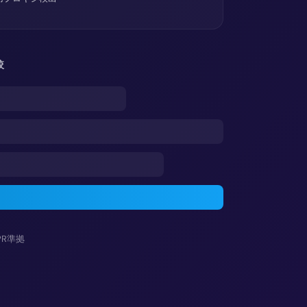
較
PR準拠