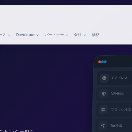
ース
Developer
パートナー
会社
価格
IPアドレス
VPN検出
ティ。
プロキシ検出
Tor検出
タセンターIPを