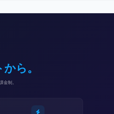
トから。
課金制。