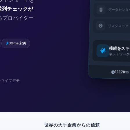
並列チェックが
データセンタ
るプロバイダー
リスクスコア
30ms未満
接続をスキ
ネットワーク
11170
ms
用したライブデモ
世界の大手企業からの信頼