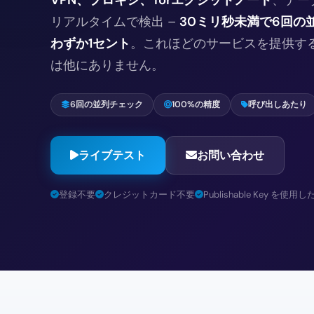
リアルタイムで検出 –
30ミリ秒未満で6回の
わずか1セント
。これほどのサービスを提供す
は他にありません。
6回の並列チェック
100%の精度
呼び出しあたり
ライブテスト
お問い合わせ
登録不要
クレジットカード不要
Publishable Key を使