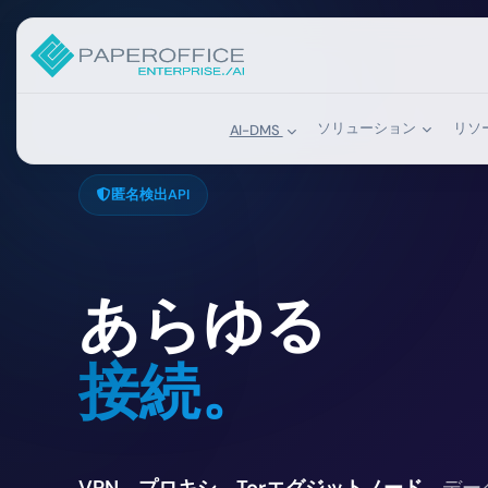
ソリューション
リソ
AI-DMS
匿名検出API
あらゆる
アイデンティ
VPN、プロキシ、Torエグジットノード
、デー