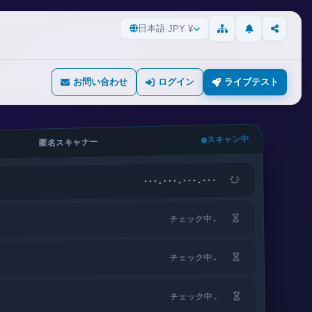
日本語
·
JPY ¥
更新情報
共有
サイトマップ
お問い合わせ
ログイン
ライブテスト
匿名スキャナー
スキャン中.
···.···.···.···
チェック中.
チェック中.
チェック中.