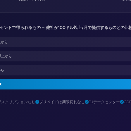
1セントで得られるもの – 他社が100ドル以上/月で提供するものとの比
上から
ル以上から
から
ck
ブスクリプションなし
プリペイドは期限切れなし
EUデータセンター
GD