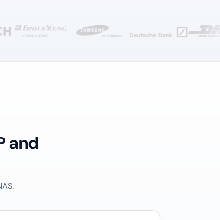
P and
NAS.