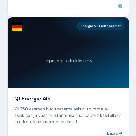
Energia & Huoltoasemat
nopeampi kuittikäsittely
Q1 Energie AG
Yli 250 aseman huoltoasemalaskut, toimittaja-
asiakirjat ja vaatimustenmukaisuuspaperit käsitellään
ja arkistoidaan automaattisesti.
Lisää