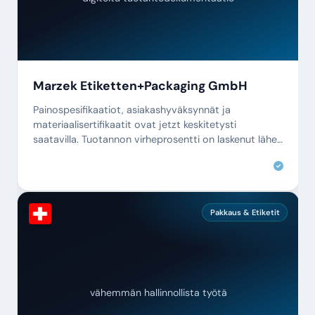
Marzek Etiketten+Packaging GmbH
Painospesifikaatiot, asiakashyväksynnät ja
materiaalisertifikaatit ovat jetzt keskitetysti
saatavilla. Tuotannon virheprosentti on laskenut lähes
nollaan.
Pakkaus & Etiketit
vähemmän hallinnollista työtä