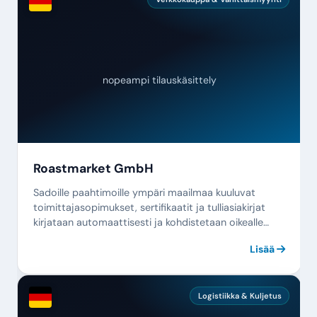
nopeampi tilauskäsittely
Roastmarket GmbH
Sadoille paahtimoille ympäri maailmaa kuuluvat
toimittajasopimukset, sertifikaatit ja tulliasiakirjat
kirjataan automaattisesti ja kohdistetaan oikealle
tuotteelle.
Lisää
Logistiikka & Kuljetus