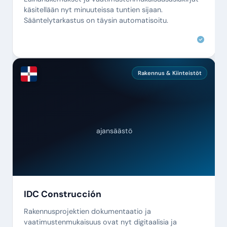
käsitellään nyt minuuteissa tuntien sijaan.
Sääntelytarkastus on täysin automatisoitu.
Rakennus & Kiinteistöt
ajansäästö
IDC Construcción
Rakennusprojektien dokumentaatio ja
vaatimustenmukaisuus ovat nyt digitaalisia ja