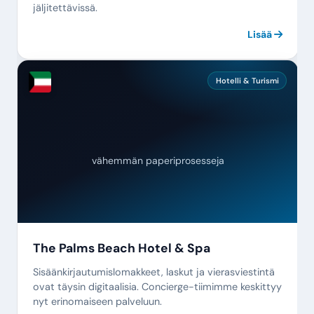
jäljitettävissä.
Lisää
Hotelli & Turismi
vähemmän paperiprosesseja
The Palms Beach Hotel & Spa
Sisäänkirjautumislomakkeet, laskut ja vierasviestintä
ovat täysin digitaalisia. Concierge-tiimimme keskittyy
nyt erinomaiseen palveluun.