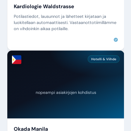
Kardiologie Waldstrasse
Potilastiedot, lausunnot ja lähetteet kirjataan ja
luokitellaan automaattisesti. Vastaanottotiimillämme
on vihdoinkin aikaa potilaille.
Hotelli & Viihde
nopeampi asiakirjojen kohdistus
Okada Manila