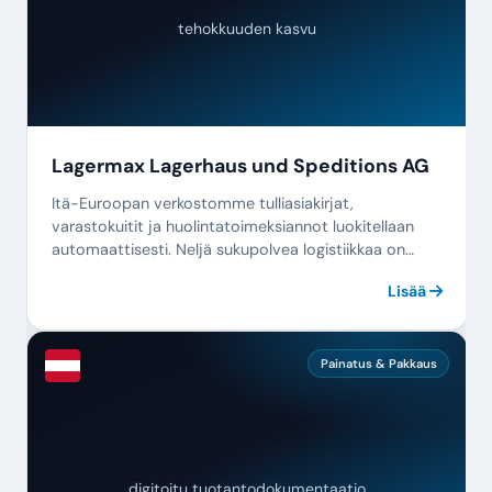
tehokkuuden kasvu
Lagermax Lagerhaus und Speditions AG
Itä-Euroopan verkostomme tulliasiakirjat,
varastokuitit ja huolintatoimeksiannot luokitellaan
automaattisesti. Neljä sukupolvea logistiikkaa on
vihdoinkin digitaalista.
Lisää
Painatus & Pakkaus
digitoitu tuotantodokumentaatio