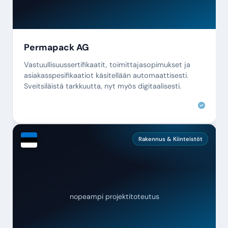
Permapack AG
Vastuullisuussertifikaatit, toimittajasopimukset ja
asiakasspesifikaatiot käsitellään automaattisesti.
Sveitsiläistä tarkkuutta, nyt myös digitaalisesti.
Rakennus & Kiinteistöt
nopeampi projektitoteutus