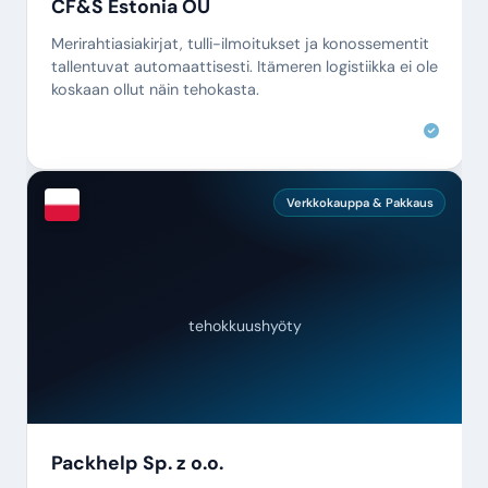
CF&S Estonia OÜ
Merirahtiasiakirjat, tulli-ilmoitukset ja konossementit
tallentuvat automaattisesti. Itämeren logistiikka ei ole
koskaan ollut näin tehokasta.
Verkkokauppa & Pakkaus
tehokkuushyöty
Packhelp Sp. z o.o.