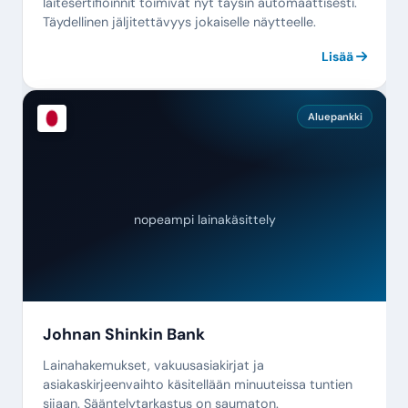
laitesertifioinnit toimivat nyt täysin automaattisesti.
Täydellinen jäljitettävyys jokaiselle näytteelle.
Lisää
Aluepankki
nopeampi lainakäsittely
Johnan Shinkin Bank
Lainahakemukset, vakuusasiakirjat ja
asiakaskirjeenvaihto käsitellään minuuteissa tuntien
sijaan. Sääntelytarkastus on saumaton.