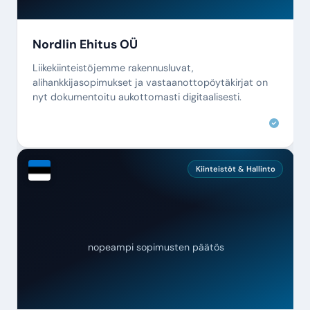
Nordlin Ehitus OÜ
Liikekiinteistöjemme rakennusluvat,
alihankkijasopimukset ja vastaanottopöytäkirjat on
nyt dokumentoitu aukottomasti digitaalisesti.
Kiinteistöt & Hallinto
nopeampi sopimusten päätös