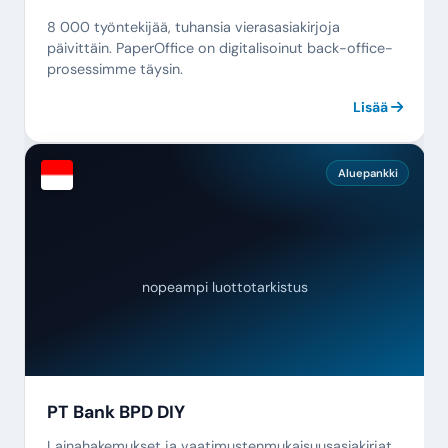
8 000 työntekijää, tuhansia vierasasiakirjoja
päivittäin. PaperOffice on digitalisoinut back-office-
prosessimme täysin.
Lisää
Aluepankki
nopeampi luottotarkistus
PT Bank BPD DIY
Lainahakemukset ja vaatimustenmukaisuusasiakirjat