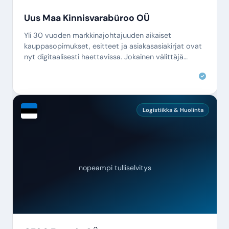
Uus Maa Kinnisvarabüroo OÜ
Yli 30 vuoden markkinajohtajuuden aikaiset
kauppasopimukset, esitteet ja asiakasasiakirjat ovat
nyt digitaalisesti haettavissa. Jokainen välittäjä
löytää kaiken sekunneissa.
Logistiikka & Huolinta
nopeampi tulliselvitys