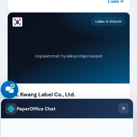
Lisää
Lääke & Etiketit
nopeammat hyväksyntäprosessit
IL Kwang Label Co., Ltd.
Lääke- ja kosmetiikka-alan etikettispesifikaatiot
PaperOffice Chat
sääntelyvaatimuksineen tarkistetaan ja hyväksytään
automaattisesti. Ei enää manuaalisia tarkistuslistoja.