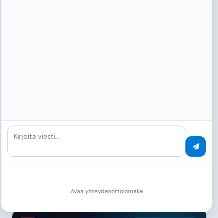
Fintech & Varallisuudenhoito
automatisoitu KYC-tarkistus
Kirjoita viesti…
Endowus Pte. Ltd.
KYC-asiakirjat, sijoitusraportit ja
viranomaisilmoitukset luokitellaan sekunneissa. MAS-
säädeltynä roboneuvojana saumaton
vaatimustenmukaisuus on välttämätöntä.
Lisää
Avaa yhteydenottolomake