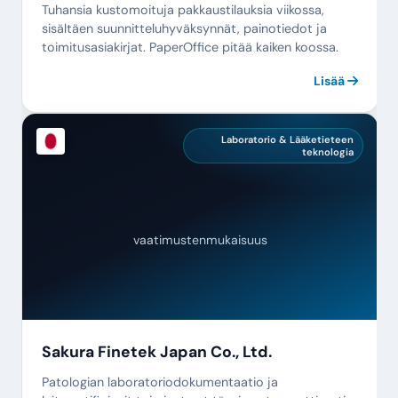
Tuhansia kustomoituja pakkaustilauksia viikossa,
sisältäen suunnitteluhyväksynnät, painotiedot ja
toimitusasiakirjat. PaperOffice pitää kaiken koossa.
Lisää
Laboratorio & Lääketieteen
teknologia
vaatimustenmukaisuus
Sakura Finetek Japan Co., Ltd.
Patologian laboratoriodokumentaatio ja