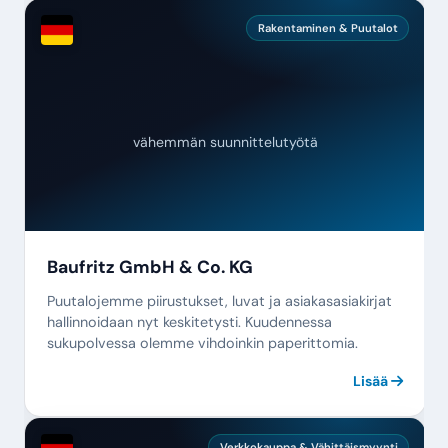
Rakentaminen & Puutalot
vähemmän suunnittelutyötä
Baufritz GmbH & Co. KG
Puutalojemme piirustukset, luvat ja asiakasasiakirjat
hallinnoidaan nyt keskitetysti. Kuudennessa
sukupolvessa olemme vihdoinkin paperittomia.
Lisää
Verkkokauppa & Vähittäismyynti