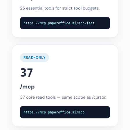
25 essential tools for strict tool budgets.
https://mcp.paperoffice.ai/mcp-fast
READ-ONLY
37
/mcp
37 core read tools — same scope as /cursor.
https://mcp.paperoffice.ai/mcp