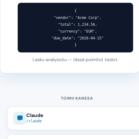
{

"vendor"
: 
"Acme Corp"
,

"total"
: 
1,234.56
,

"currency"
: 
"EUR"
,

"due_date"
: 
"2026-04-15"
}
Lasku analysoitu — tässä poimitut tiedot:
TOIMII KANSSA
Claude
/claude