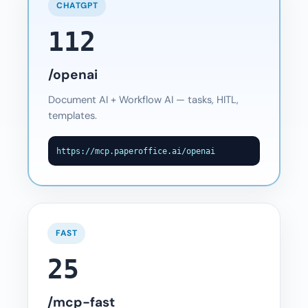
CHATGPT
112
/openai
Document AI + Workflow AI — tasks, HITL,
templates.
https://mcp.paperoffice.ai/openai
FAST
25
/mcp-fast