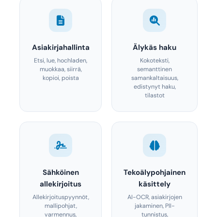
Asiakirjahallinta
Älykäs haku
Etsi, lue, hochladen,
Kokoteksti,
muokkaa, siirrä,
semanttinen
kopioi, poista
samankaltaisuus,
edistynyt haku,
tilastot
Sähköinen
Tekoälypohjainen
allekirjoitus
käsittely
Allekirjoituspyynnöt,
AI-OCR, asiakirjojen
mallipohjat,
jakaminen, PII-
varmennus,
tunnistus,