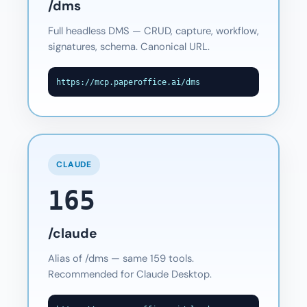
/dms
Full headless DMS — CRUD, capture, workflow,
signatures, schema. Canonical URL.
https://mcp.paperoffice.ai/dms
CLAUDE
165
/claude
Alias of /dms — same 159 tools.
Recommended for Claude Desktop.