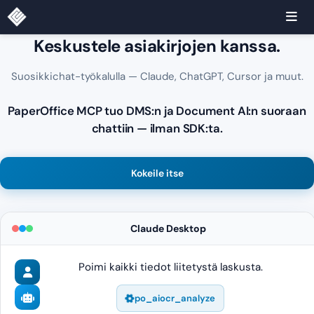
Keskustele asiakirjojen kanssa.
Suosikkichat-työkalulla — Claude, ChatGPT, Cursor ja muut.
PaperOffice MCP tuo DMS:n ja Document AI:n suoraan
chattiin — ilman SDK:ta.
Kokeile itse
Claude Desktop
Poimi kaikki tiedot liitetystä laskusta.
po_aiocr_analyze