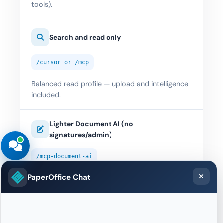
tools).
Search and read only
/cursor or /mcp
Balanced read profile — upload and intelligence
included.
Lighter Document AI (no
signatures/admin)
/mcp-document-ai
PaperOffice Chat
~95 tools — CRUD and capture without full DMS
surface.
Workflow tasks, HITL, approvals