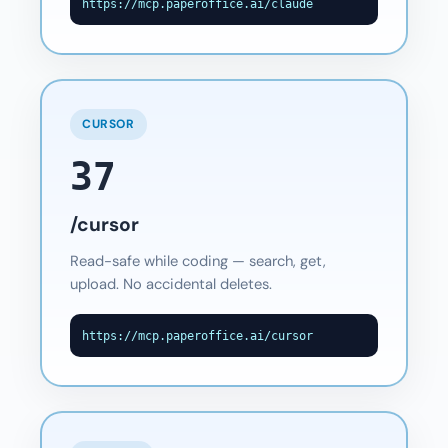
https://mcp.paperoffice.ai/claude
CURSOR
37
/cursor
Read-safe while coding — search, get,
upload. No accidental deletes.
https://mcp.paperoffice.ai/cursor