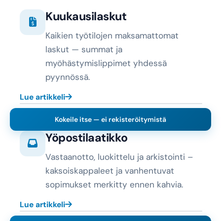
Kuukausilaskut
Kaikien työtilojen maksamattomat
laskut — summat ja
myöhästymislippimet yhdessä
pyynnössä.
Lue artikkeli
Kokeile itse — ei rekisteröitymistä
Yöpostilaatikko
Vastaanotto, luokittelu ja arkistointi –
kaksoiskappaleet ja vanhentuvat
sopimukset merkitty ennen kahvia.
Lue artikkeli