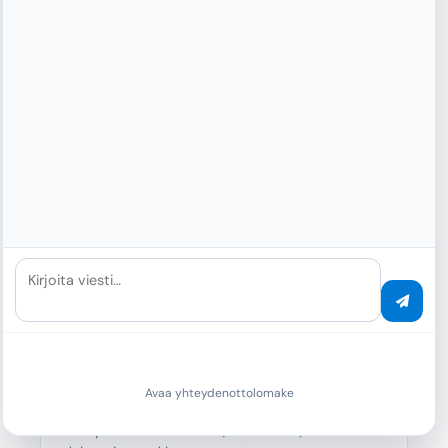
/mcp-workflow-ai or /openai
Workflow module or combined OpenAI profile.
Complex multi-step tasks
po_agents_ask in /mcp or /claude
Delegate to backend agent instead of dozens of
Kirjoita viesti…
micro-tools.
Migration / all MCP tools
/mcp-full
Avaa yhteydenottolomake
Complete MCP surface (350+ tools) for