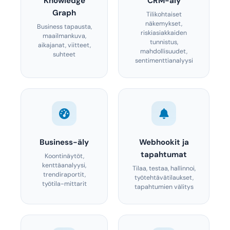
Knowledge
CRM-äly
Graph
Tilikohtaiset
näkemykset,
Business tapausta,
riskiasiakkaiden
maailmankuva,
tunnistus,
aikajanat, viitteet,
mahdollisuudet,
suhteet
sentimenttianalyysi
Business-äly
Webhookit ja
tapahtumat
Koontinäytöt,
kenttäanalyysi,
Tilaa, testaa, hallinnoi,
trendiraportit,
työtehtävätilaukset,
työtila-mittarit
tapahtumien välitys