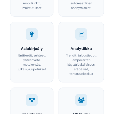
mobiililinkit,
automaattinen
muistutukset
anonymisointi
Asiakirjaäly
Analytiikka
Entiteetit, suhteet,
Trendit, taloustiedot,
yhteenveto,
lämpökartat,
metakentät,
käyttäjäaktiivisuus,
julkaisija, upotukset
eräpäivät,
tarkastuskeskus