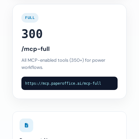
FULL
300
/mcp-full
All MCP-enabled tools (350+) for power
workflows.
https://mcp.paperoffice.ai/mcp-full