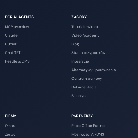
FOR AI AGENTS
ZASOBY
MCP overview
Tutoriale wideo
Claude
Video Academy
Cursor
Blog
ChatGPT
Studia przypadków
Headless DMS
Integracje
Alternatywy i porównania
Centrum pomocy
Dokumentacja
Biuletyn
FIRMA
PARTNERZY
O nas
PaperOffice Partner
Zespół
Możliwości AI-DMS