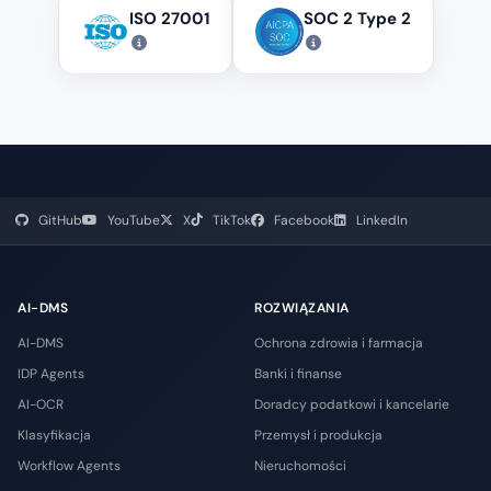
ISO 27001
SOC 2 Type 2
GitHub
YouTube
X
TikTok
Facebook
LinkedIn
AI-DMS
ROZWIĄZANIA
AI-DMS
Ochrona zdrowia i farmacja
IDP Agents
Banki i finanse
AI-OCR
Doradcy podatkowi i kancelarie
Klasyfikacja
Przemysł i produkcja
Workflow Agents
Nieruchomości