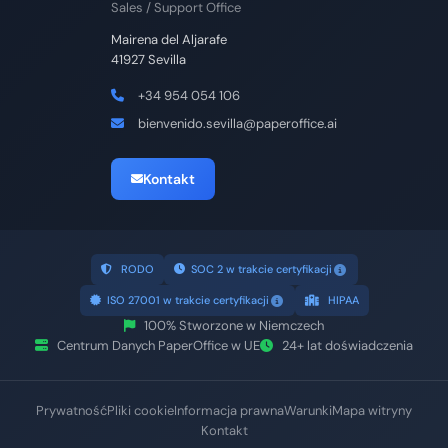
Sales / Support Office
Torre New York Life, Paseo de la Reforma 342
06600 Mexico City
+52 55 4746 0473
bienvenido.latam@paperoffice.ai
Kontakt
RODO
SOC 2 w trakcie certyfikacji
ISO 27001 w trakcie certyfikacji
HIPAA
100% Stworzone w Niemczech
Centrum Danych PaperOffice w UE
24+ lat doświadczenia
Prywatność
Pliki cookie
Informacja prawna
Warunki
Mapa witryny
Kontakt