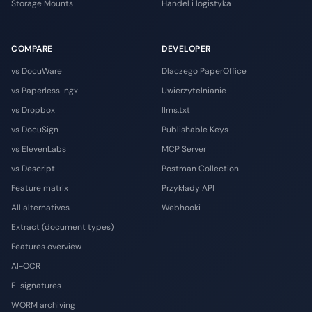
Storage Mounts
Handel i logistyka
COMPARE
DEVELOPER
vs DocuWare
Dlaczego PaperOffice
vs Paperless-ngx
Uwierzytelnianie
vs Dropbox
llms.txt
vs DocuSign
Publishable Keys
vs ElevenLabs
MCP Server
vs Descript
Postman Collection
Feature matrix
Przykłady API
All alternatives
Webhooki
Extract (document types)
Features overview
AI-OCR
E-signatures
WORM archiving