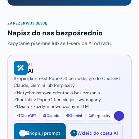
ZAREZERWUJ SESJĘ
Napisz do nas bezpośrednio
Zapytanie pisemne lub self-service AI od razu.
AI
AI
Skopiuj kontekst PaperOffice i wklej go do ChatGPT,
Claude, Gemini lub Perplexity.
Natychmiastowa orientacja bez czekania
Kontakt z PaperOffice nie jest wymagany
Działa z każdym nowoczesnym LLM
ChatGPT
Claude
Gemini
Perplexity
+
Wkleić do czatu AI
Kopiuj prompt
1
2