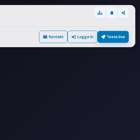
svenska
·
SEK kr
Uppdateringar
Dela
Webbplatskarta
Kontakt
Logga in
Testa live