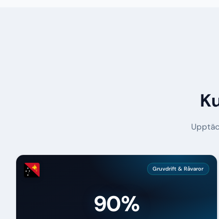
Ku
Upptäck
Gruvdrift & Råvaror
90%