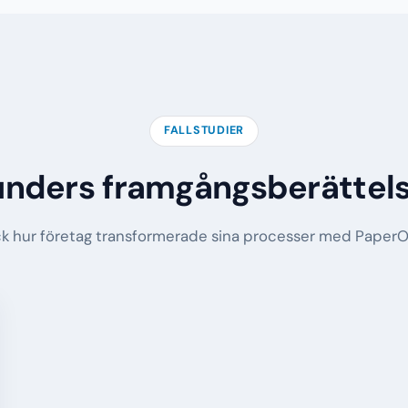
FALLSTUDIER
nders framgångsberättel
 hur företag transformerade sina processer med PaperOf