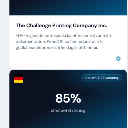
The Challenge Printing Company Inc.
FDA-reglerade farmaceutiska etiketter kräver felfri
dokumentation. PaperOffice har reducerat vår
godkännandeprocess från dagar till timmar.
Industri & Tillverkning
85%
effektivitetsökning