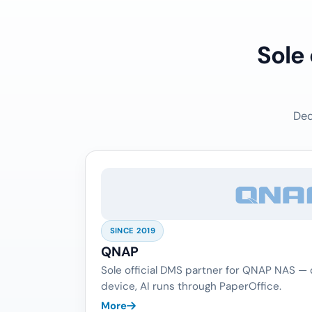
Sole
Ded
SINCE 2019
QNAP
Sole official DMS partner for QNAP NAS —
device, AI runs through PaperOffice.
More