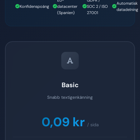
EU-
GDPR /
Automatisk
Konfidenspoäng
datacenter
SOC 2 / ISO
datadelning
(Spanien)
27001
Basic
Snabb textigenkänning
0,09 kr
/ sida