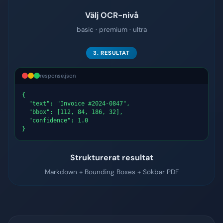
Välj OCR-nivå
basic · premium · ultra
3. RESULTAT
response.json
{

  "text": "Invoice #2024-0847",

  "bbox": [112, 84, 186, 32],

  "confidence": 1.0

}
Strukturerat resultat
Markdown + Bounding Boxes + Sökbar PDF