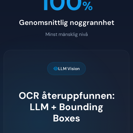
100
%
Genomsnittlig noggrannhet
Minst mänsklig nivå
LLM Vision
OCR återuppfunnen:
LLM + Bounding
Boxes