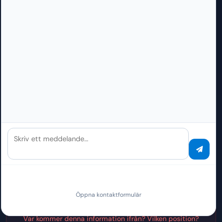
Många LLM:er och OCR-system levererar bara
"flytande text" – utan koordinater. Det är som en
bok utan sidnummer: oanvändbart för
professionella applikationer.
Utan Bounding Boxes
Andra leverantörer
Skriv ett meddelande…
"John Smith, IBAN: DE89370400440532013000, Belopp: 1
250,00 EUR"
↓
Öppna kontaktformulär
Var kommer denna information ifrån? Vilken position?