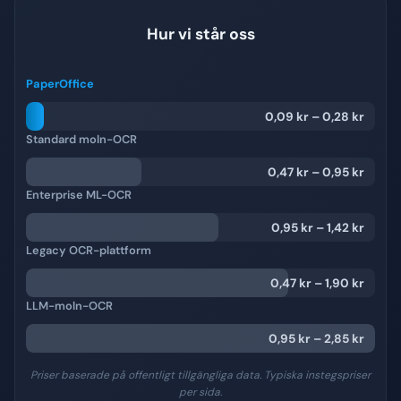
Hur vi står oss
PaperOffice
0,09 kr
–
0,28 kr
Standard moln-OCR
0,47 kr
–
0,95 kr
Enterprise ML-OCR
0,95 kr
–
1,42 kr
Legacy OCR-plattform
0,47 kr
–
1,90 kr
LLM-moln-OCR
0,95 kr
–
2,85 kr
Priser baserade på offentligt tillgängliga data. Typiska instegspriser
per sida.