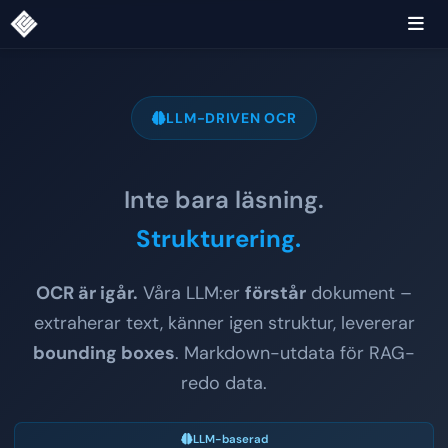
LLM-DRIVEN OCR
Inte bara läsning.
Extra
|
OCR är igår.
Våra LLM:er
förstår
dokument –
extraherar text, känner igen struktur, levererar
bounding boxes
. Markdown-utdata för RAG-
redo data.
LLM-baserad