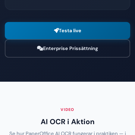
Testa live
Enterprise Prissättning
VIDEO
AI OCR i Aktion
Se hur PaperOffice AI OCR fungerar i praktiken — i