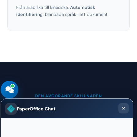
Från arabiska till kinesiska.
Automatisk
identifiering
, blandade språk i ett dokument.
DEN AVGÖRANDE SKILLNADEN
PaperOffice Chat
Varför OCR utan bounding boxes
är värdelös