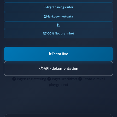
Avgränsningsrutor
Markdown-utdata
100% Noggrannhet
Testa live
API-dokumentation
Ingen registrering
Inget kreditkort
Testa direkt i
playground