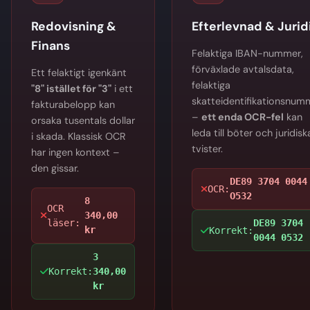
Redovisning &
Efterlevnad & Jurid
Finans
Felaktiga IBAN-nummer,
förväxlade avtalsdata,
Ett felaktigt igenkänt
felaktiga
"8" istället för "3"
i ett
skatteidentifikationsnum
fakturabelopp kan
–
ett enda OCR-fel
kan
orsaka tusentals dollar
leda till böter och juridisk
i skada. Klassisk OCR
tvister.
har ingen kontext –
den gissar.
DE89 3704 0044
OCR:
O532
8
OCR
340,00
läser:
DE89 3704
kr
Korrekt:
0044 0532
3
Korrekt:
340,00
kr