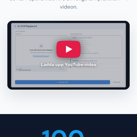
videon.
Ladda upp YouTube-video