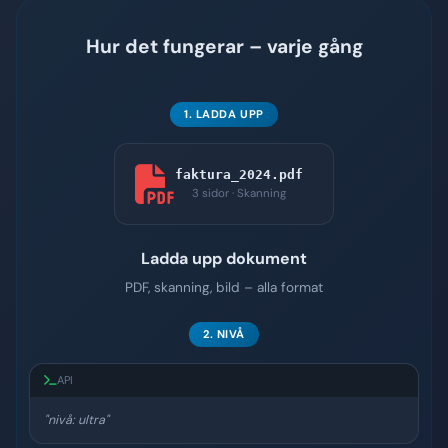
Hur det fungerar – varje gång
1. LADDA UPP
faktura_2024.pdf
3 sidor · Skanning
Ladda upp dokument
PDF, skanning, bild – alla format
2. NIVÅ
API
"nivå: ultra"