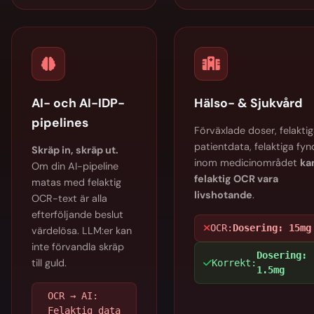
AI- och AI-IDP-
Hälso- & Sjukvård
pipelines
Förväxlade doser, felakti
patientdata, felaktiga fyn
Skräp in, skräp ut.
inom medicinområdet
ka
Om din AI-pipeline
felaktig OCR vara
matas med felaktig
livshotande
.
OCR-text är alla
efterföljande beslut
OCR:
Dosering: 15mg
värdelösa. LLM:er kan
inte förvandla skräp
Dosering:
till guld.
Korrekt:
1.5mg
OCR → AI:
Felaktig data