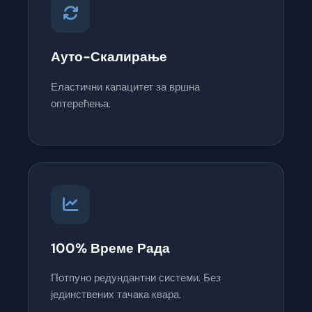
Ауто-Скалирање
Еластични капацитет за вршна
оптерећења.
100% Време Рада
Потпуно редундантни системи. Без
јединствених тачака квара.