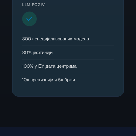
LLM POZIV
800+ специјализованих модела
80% јефтинији
100% у ЕУ дата центрима
10× прецизнији и 5× бржи