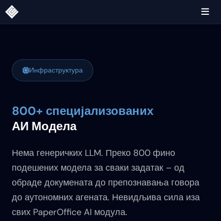
Инфраструктура
800+ специјализованих
АИ Модела
Нема генеричких LLM. Преко 800 фино
подешених модела за сваки задатак – од
обраде докумената до препознавања говора
до аутономних агената. Невидљива сила иза
свих PaperOffice AI модула.