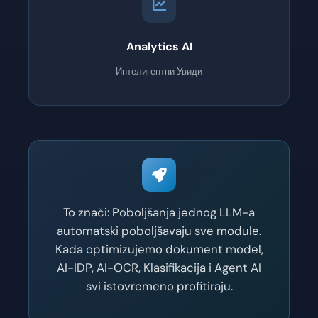
Analytics AI
Интелигентни Увиди
To znači: Poboljšanja jednog LLM-a
automatski poboljšavaju sve module.
Kada optimizujemo dokument model,
AI-IDP, AI-OCR, Klasifikacija i Agent AI
svi istovremeno profitiraju.