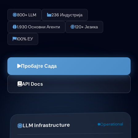
800+ LLM
236 Индустрија
1.930 Основни Агенти
120+ Језика
100% ЕУ
Пробајте Сада
API Docs
Operational
LLM Infrastructure