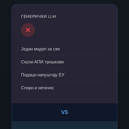
ГЕНЕРИЧКИ LLM
Један модел за све
Скупи АПИ трошкови
Подаци напуштају ЕУ
Споро и нетачно
VS