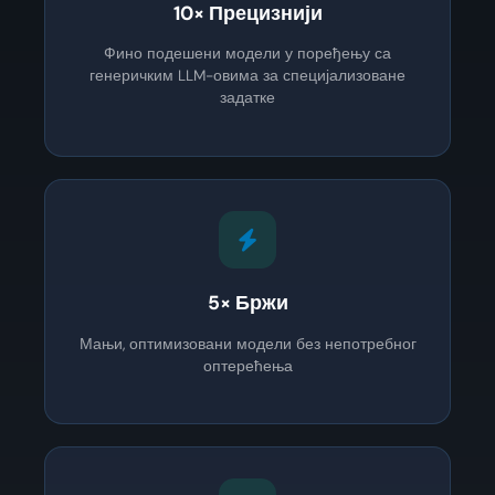
10× Прецизнији
Фино подешени модели у поређењу са
генеричким LLM-овима за специјализоване
задатке
5× Бржи
Мањи, оптимизовани модели без непотребног
оптерећења