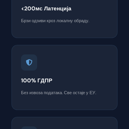
<200мс Латенција
Брзи одзиви кроз локалну обраду.
100% ГДПР
Без извоза података. Све остаје у ЕУ.