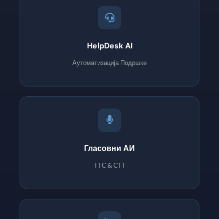
HelpDesk AI
Аутоматизација Подршке
Гласовни АИ
ТТС & СТТ