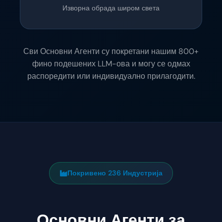
Изворна обрада широм света
Сви Основни Агенти су покретани нашим 800+
фино подешених LLM-ова и могу се одмах
распоредити или индивидуално прилагодити.
Покривено 236 Индустрија
Основни Агенти за