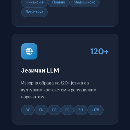
Финансије
Правно
Медицинско
Логистика
120+
Језички LLM
Изворна обрада на 120+ језика са
културним контекстом и регионалним
варијантама.
DE
EN
ES
FR
ZH
+175