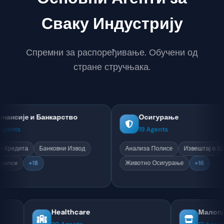
Сваку Индустрију
Спремни за распоређивање. Обучени од
стране стручњака.
 Банкарство
Осигурање
19 Agents
Банковни Извод
Анализа Полисе
Извештај о Штети
8
Животно Осигурање
+16
Healthcare