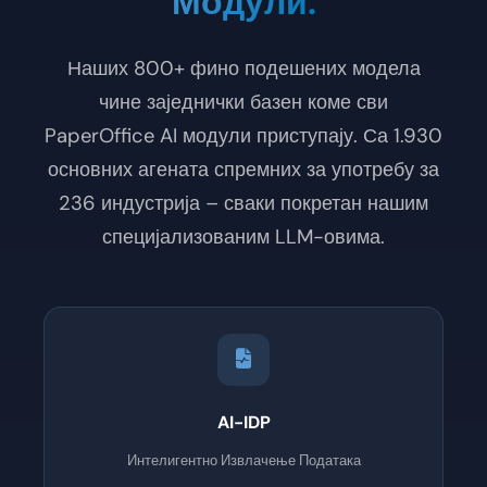
Модули.
Наших 800+ фино подешених модела
чине заједнички базен коме сви
PaperOffice AI модули приступају. Са 1.930
основних агената спремних за употребу за
236 индустрија – сваки покретан нашим
специјализованим LLM-овима.
AI-IDP
Интелигентно Извлачење Података