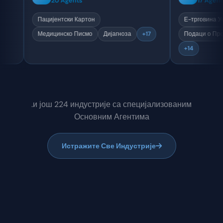
20 Agents
ење
Пацијентски Картон
Е-тр
+17
Медицинско Писмо
Дијагноза
+17
Пода
+14
.и још 224 индустрије са специјализованим
Основним Агентима
Истражите Све Индустрије