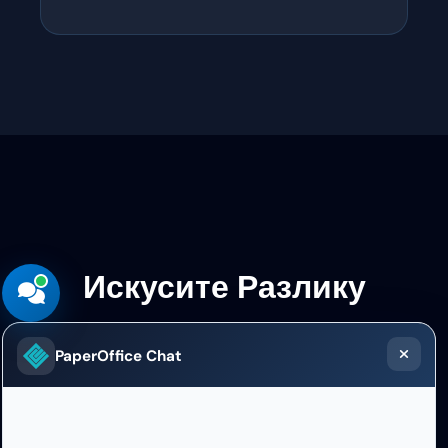
Искусите Разлику
800+ специјализованих LLM-ова.
PaperOffice Chat
Неограничено бесплатно тестирање.