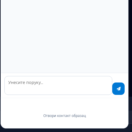
Тестирајте Уживо
Контактирајте нас
Без Кредитне Карте
Бесплатан Почетни Кредит
100% ЕУ
Унесите поруку…
Отвори контакт образац
GitHub
YouTube
X
TikTok
Facebook
LinkedIn