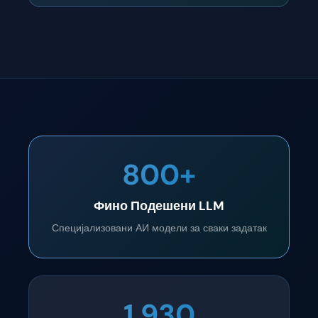
800+
Фино Подешени LLM
Специјализовани АИ модели за сваки задатак
1.930