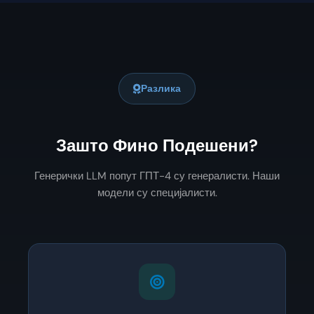
Разлика
Зашто Фино Подешени?
Генерички LLM попут ГПТ-4 су генералисти. Наши
модели су специјалисти.