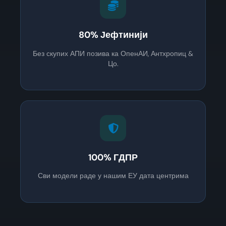
80% Јефтинији
Без скупих АПИ позива ка ОпенАИ, Антхропиц &
Цо.
100% ГДПР
Сви модели раде у нашим ЕУ дата центрима