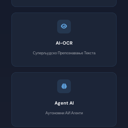
AI-OCR
Суперљудско Препознавање Текста
Agent AI
Аутономни АИ Агенти