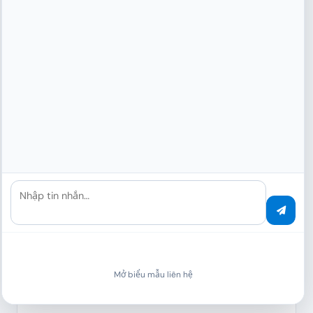
TRƯỜNG HỢP SỬ DỤNG
Bảng điều khiển phân
tích
trong thực tế
Nhập tin nhắn…
Quản lý bán hàng
Khả năng hiển thị quy trình bán hàng, theo dõi giao dịch, tỷ lệ
chuyển đổi và dự báo doanh thu – tất cả trong thời gian
Mở biểu mẫu liên hệ
thực.