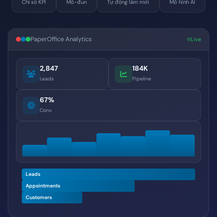
Chỉ số KPI
Mô-đun
Tự động làm mới
Mô hình AI
PaperOffice Analytics
Live
2,847
184K
Leads
Pipeline
67%
Conv.
Leads
Appointments
Customers