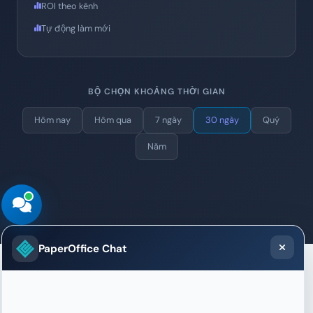
ROI theo kênh
Tự động làm mới
BỘ CHỌN KHOẢNG THỜI GIAN
Hôm nay
Hôm qua
7 ngày
30 ngày
Quý
Năm
PaperOffice Chat