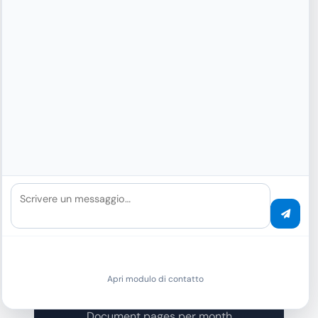
47ms
di tempo di risposta medio
Dashboard delle
prestazioni
BASELINE
Monthly baseline capacity
BASELINE
Scrivere un messaggio…
1 000 000
000
Apri modulo di contatto
Document pages per month