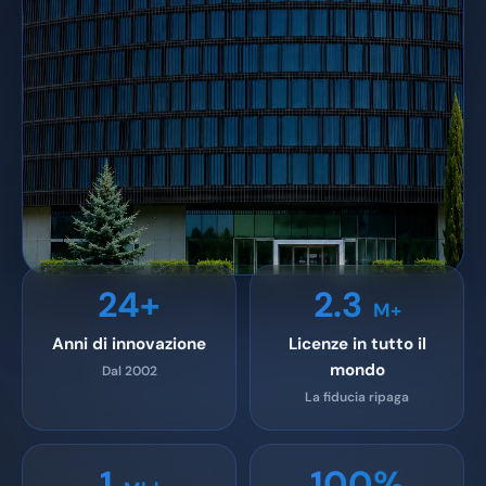
Fondatore e CEO · dal 2002
24+
2.3
M+
PaperOffice DataCenter · Navarra, Spagna
Anni di innovazione
Licenze in tutto il
mondo
Dal 2002
La fiducia ripaga
1
100%