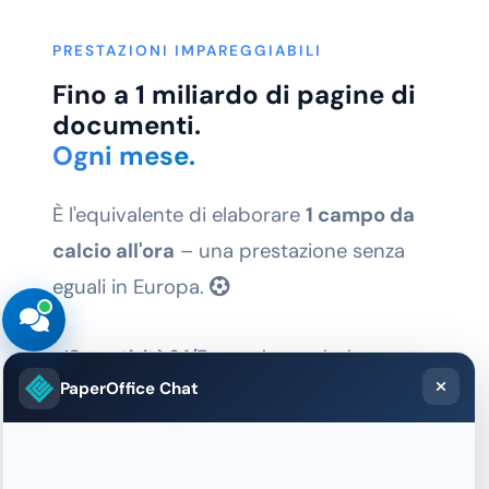
PRESTAZIONI IMPAREGGIABILI
Fino a 1 miliardo di pagine di
documenti.
Ogni mese.
È l'equivalente di elaborare
1 campo da
calcio all'ora
– una prestazione senza
eguali in Europa.
Operatività 24/7
senza interruzioni
PaperOffice Chat
Scaling automatico
durante i picchi
1.4M documenti
all'ora