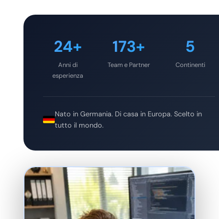
24+
173+
5
Anni di
Team e Partner
Continenti
esperienza
Nato in Germania. Di casa in Europa. Scelto in
tutto il mondo.