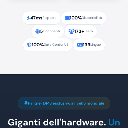
47ms
100%
Risposta
Disponibilità
5
173+
Continenti
Team
100%
139
Data Center UE
Lingue
Partner DMS esclusivo a livello mondiale
Giganti dell'hardware.
Un