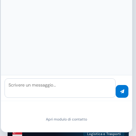
Fintech e Gestione Patrimoniale
verifica KYC automatizzata
Endowus Pte. Ltd.
Scrivere un messaggio…
I documenti KYC, i rapporti di investimento e i
depositi normativi vengono classificati in pochi
secondi. Come robo-advisor regolamentato dalla
MAS, una conformità perfetta è essenziale.
Altro
Apri modulo di contatto
Logistica e Trasporti