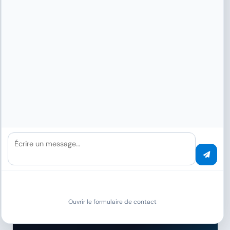
vérification KYC automatisée
Endowus Pte. Ltd.
Les documents KYC, les rapports d'investissement et
les dépôts réglementaires sont classés en quelques
Écrire un message…
secondes. En tant que robot-conseiller réglementé
par la MAS, une conformité sans faille est essentielle.
Plus
Logistique & Transport
Ouvrir le formulaire de contact