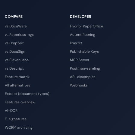
COMPARE
DEVELOPER
vs DocuWare
Hvorfor PaperOffice
vs Paperless-ngx
Autentificering
vs Dropbox
llms.txt
vs DocuSign
Publishable Keys
vs ElevenLabs
MCP Server
vs Descript
Postman-samling
Feature matrix
API-eksempler
All alternatives
Webhooks
Extract (document types)
Features overview
AI-OCR
E-signatures
WORM archiving