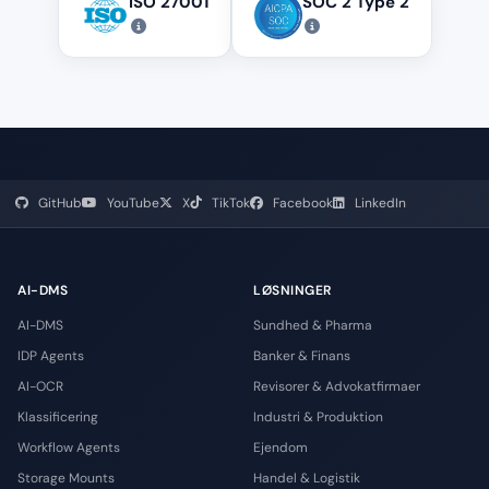
ISO 27001
SOC 2 Type 2
GitHub
YouTube
X
TikTok
Facebook
LinkedIn
AI-DMS
LØSNINGER
AI-DMS
Sundhed & Pharma
IDP Agents
Banker & Finans
AI-OCR
Revisorer & Advokatfirmaer
Klassificering
Industri & Produktion
Workflow Agents
Ejendom
Storage Mounts
Handel & Logistik