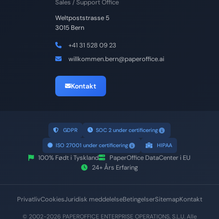
Sales / Support Office
Weltpoststrasse 5
3015 Bern
+41 31 528 09 23
willkommen.bern@paperoffice.ai
Kontakt
GDPR
SOC 2 under certificering
ISO 27001 under certificering
HIPAA
100% Født i Tyskland
PaperOffice DataCenter i EU
24+ Års Erfaring
Privatliv
Cookies
Juridisk meddelelse
Betingelser
Sitemap
Kontakt
© 2002-2026 PAPEROFFICE ENTERPRISE OPERATIONS, S.L.U. Alle