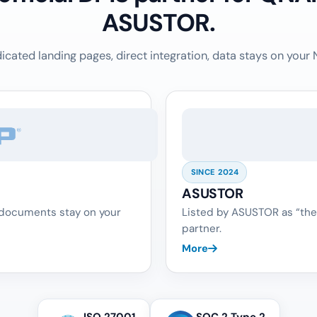
ASUSTOR.
icated landing pages, direct integration, data stays on your 
SINCE 2024
ASUSTOR
 documents stay on your
Listed by ASUSTOR as “the
partner.
More
ISO 27001
SOC 2 Type 2