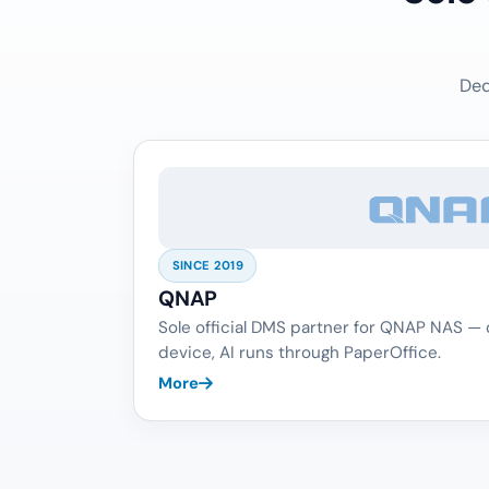
Ded
SINCE 2019
QNAP
Sole official DMS partner for QNAP NAS —
device, AI runs through PaperOffice.
More