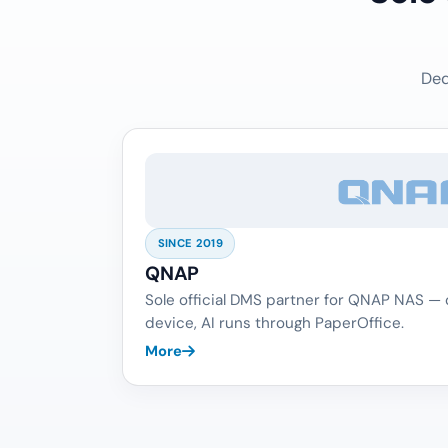
Ded
SINCE 2019
QNAP
Sole official DMS partner for QNAP NAS —
device, AI runs through PaperOffice.
More