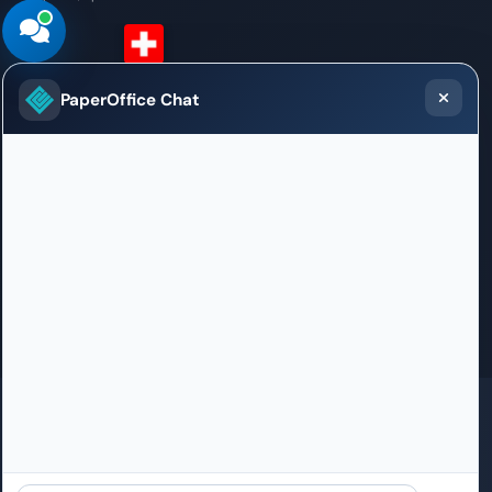
Switzerland (German)
PaperOffice Chat
Sales / Support Office
Weltpoststrasse 5
3015 Bern
+41 31 528 09 23
willkommen.bern@paperoffice.ai
문의
GDPR
SOC 2 인증 진행 중
ISO 27001 인증 진행 중
HIPAA
100% 독일산
EU 내 PaperOffice 데이터센터
24년 이상 경험