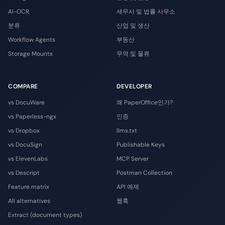
AI-OCR
세무사 및 법률 사무소
분류
산업 및 생산
Workflow Agents
부동산
Storage Mounts
무역 및 물류
COMPARE
DEVELOPER
vs DocuWare
왜 PaperOffice인가?
vs Paperless-ngx
인증
vs Dropbox
llms.txt
vs DocuSign
Publishable Keys
vs ElevenLabs
MCP Server
vs Descript
Postman Collection
Feature matrix
API 예제
All alternatives
웹훅
Extract (document types)