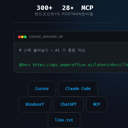
300+
28×
MCP
엔드포인트
VS. POSTMAN
준비됨
cursor_session.sh
# 스펙 붙여넣기 → AI 가 통합 작성
@Docs https://api.paperoffice.ai/latest/docs/ll
Cursor
·
Claude Code
·
Windsurf
·
ChatGPT
·
MCP
·
llms.txt