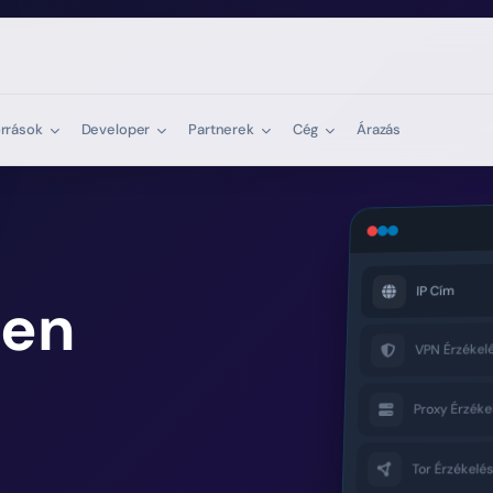
orrások
Developer
Partnerek
Cég
Árazás
IP Cím
den
VPN Érzékelé
Proxy Érzéke
Tor Érzékelés