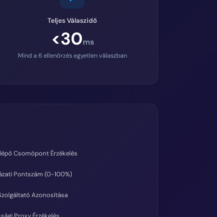
Teljes Válaszidő
<30
ms
Mind a 6 ellenőrzés egyetlen válaszban
ilépő Csomópont Érzékelés
ázati Pontszám (0-100%)
zolgáltató Azonosítása
sági Proxy Érzékelés