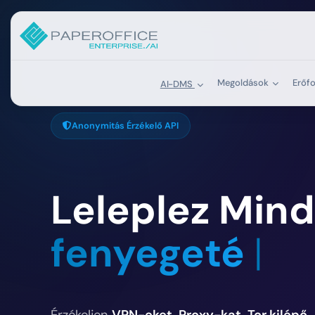
Megoldások
Erőf
AI-DMS
Anonymitás Érzékelő API
Leleplez Min
fenyegetést.
|
Érzékeljen
VPN-eket, Proxy-kat, Tor kilépő