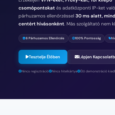
csomópontokat
és adatközponti IP-ket val
párhuzamos ellenőrzéssel
30 ms alatt, mind
centért hívásonként
. Más szolgáltató nem kín
6 Párhuzamos Ellenőrzés
100% Pontosság
hí
Tesztelje Élőben
Lépjen Kapcsolatb
Nincs regisztráció
Nincs hitelkártya
Élő demonstráció kiad