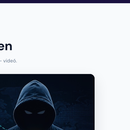
en
— videó.