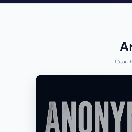
A
Lássa, 