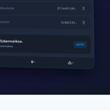
Ellenőrzés
Ellenőrzés.
ntszám
Számítás.
 Szkennelése.
AKTÍV
k elemzése
—
—