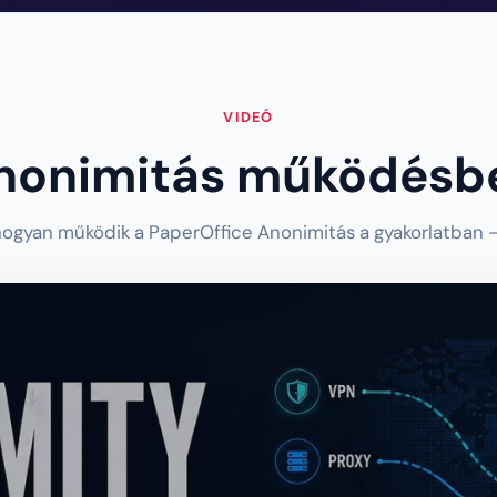
VIDEÓ
nonimitás működésb
hogyan működik a PaperOffice Anonimitás a gyakorlatban 