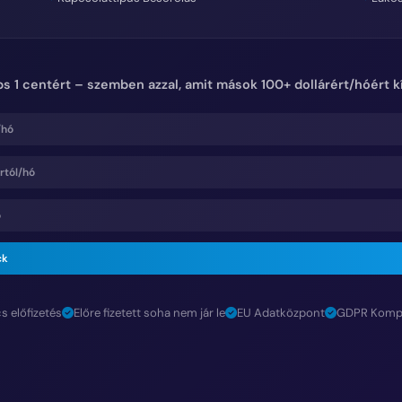
ps 1 centért – szemben azzal, amit mások 100+ dollárért/hóért k
/hó
rtól/hó
ó
ck
s előfizetés
Előre fizetett soha nem jár le
EU Adatközpont
GDPR Kompat