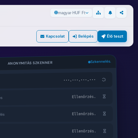
magyar
·
HUF Ft
Frissítések
Megoszt
Webhelytérkép
Kapcsolat
Belépés
Élő teszt
ANONYMITÁS SZKENNER
Szkennelés.
···.···.···.···
s
Ellenőrzés.
lés
Ellenőrzés.
Ellenőrzés.