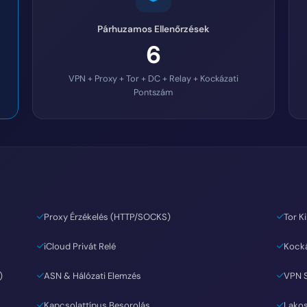
Párhuzamos Ellenőrzések
6
VPN + Proxy + Tor + DC + Relay + Kockázati
Pontszám
Proxy Érzékelés (HTTP/SOCKS)
Tor K
iCloud Privát Relé
Kock
)
ASN & Hálózati Elemzés
VPN S
Kapcsolattípus Besorolás
Lakos