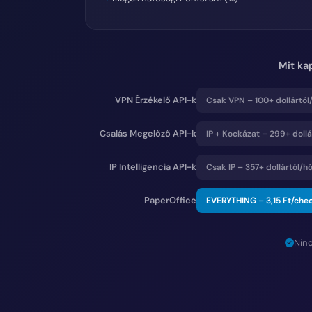
Mit ka
VPN Érzékelő API-k
Csak VPN – 100+ dollártól
Csalás Megelőző API-k
IP + Kockázat – 299+ dollá
IP Intelligencia API-k
Csak IP – 357+ dollártól/h
PaperOffice
EVERYTHING –
3,15 Ft
/che
Ninc