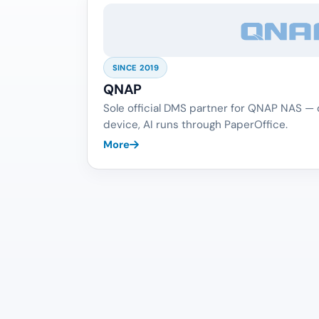
SINCE 2019
QNAP
Sole official DMS partner for QNAP NAS —
device, AI runs through PaperOffice.
More