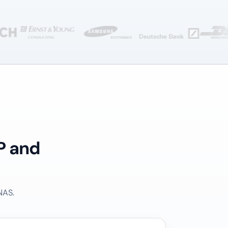
P and
NAS.