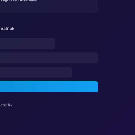
ínálnak
ibilis