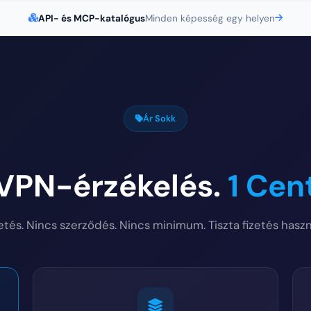
API- és MCP-katalógus
Minden képesség egy helyen
Ár Sokk
 VPN-érzékelés.
1 Cen
etés. Nincs szerződés. Nincs minimum. Tiszta fizetés haszn