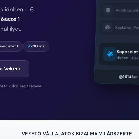
ós időben – 6
Adatközpont 
össze 1
ál ilyet.
Kockázati Po
vásonként
<30 ms
Kapcsolat
Hálózati jele
a Velünk
10143
ms
ható kulcs segítségével
VEZETŐ VÁLLALATOK BIZALMA VILÁGSZERTE