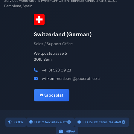
Services worldwide is PAPEROFFICE ENTERPRISE OPERATIONS, S.L.U.,
Pamplona, Spain.
Switzerland (German)
Sales / Support Office
Weltpoststrasse 5
3015 Bern
+41 31 528 09 23
willkommen.bern@paperoffice.ai
Kapcsolat
GDPR
SOC 2 tanúsítás alatt
ISO 27001 tanúsítás alatt
HIPAA