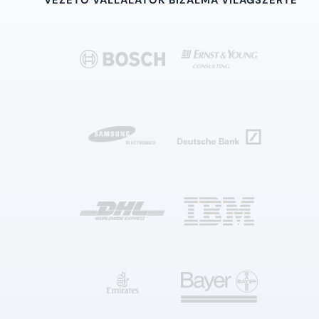
VEZETŐ VÁLLALATOK BIZALMA VILÁGSZERTE