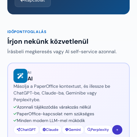
Kapcsolat
IDŐPONTFOGLALÁS
Írjon nekünk közvetlenül
Írásbeli megkeresés vagy AI self-service azonnal.
AI
AI
Másolja a PaperOffice kontextust, és illessze be
ChatGPT-be, Claude-ba, Geminibe vagy
Perplexitybe.
Azonnali tájékozódás várakozás nélkül
PaperOffice-kapcsolat nem szükséges
Minden modern LLM-mel működik
ChatGPT
Claude
Gemini
Perplexity
+