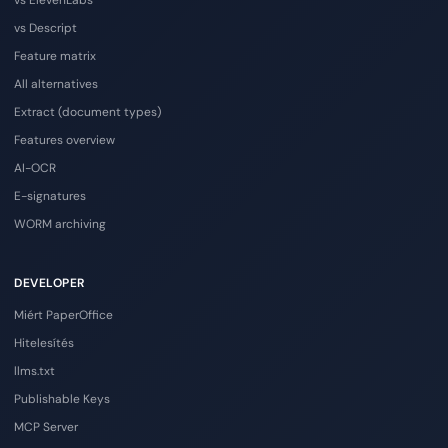
vs ElevenLabs
vs Descript
Feature matrix
All alternatives
Extract (document types)
Features overview
AI-OCR
E-signatures
WORM archiving
DEVELOPER
Miért PaperOffice
Hitelesítés
llms.txt
Publishable Keys
MCP Server