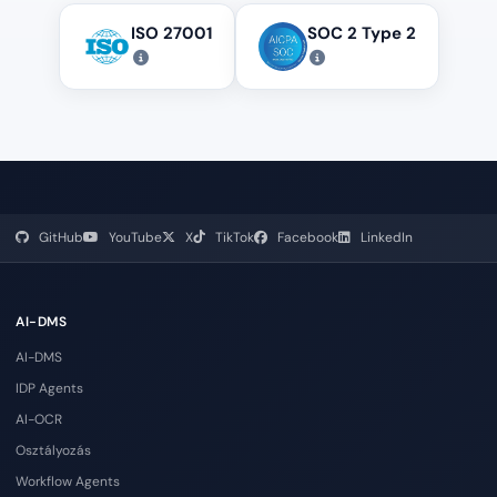
ISO 27001
SOC 2 Type 2
GitHub
YouTube
X
TikTok
Facebook
LinkedIn
AI-DMS
AI-DMS
IDP Agents
AI-OCR
Osztályozás
Workflow Agents