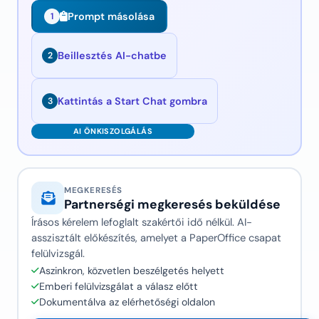
Prompt másolása
1
Beillesztés AI-chatbe
2
Kattintás a Start Chat gombra
3
MEGKERESÉS
Partnerségi megkeresés beküldése
Írásos kérelem lefoglalt szakértői idő nélkül. AI-
asszisztált előkészítés, amelyet a PaperOffice csapat
felülvizsgál.
Aszinkron, közvetlen beszélgetés helyett
Emberi felülvizsgálat a válasz előtt
Dokumentálva az elérhetőségi oldalon