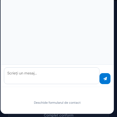
CONFORMITATE
Compliance & Certification
Scrieți un mesaj…
🇪🇺
Deschide formularul de contact
GDPR / DSGVO
Complet conform