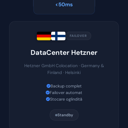
<50ms
FAILOVER
DataCenter Hetzner
Hetzner GmbH Colocation · Germany &
Finland · Helsinki
Backup complet
Failover automat
Stocare oglindită
Standby