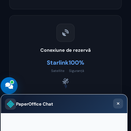
Conexiune de rezervă
Starlink
100%
Satellite
Siguranță
PaperOffice Chat