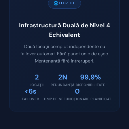
TIER III
Infrastructură Duală de Nivel 4
Echivalent
Două locații complet independente cu
failover automat. Fără punct unic de eșec.
Mentenanță fără întreruperi.
2
2N
99,9%
LOCAȚII
REDUNDANȚĂ
DISPONIBILITATE
<6s
0
FAILOVER
TIMP DE NEFUNCȚIONARE PLANIFICAT