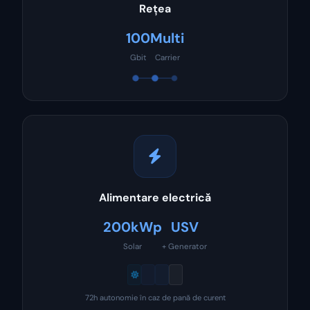
Rețea
100
Multi
Gbit
Carrier
Alimentare electrică
200kWp
USV
Solar
+ Generator
72h autonomie în caz de pană de curent