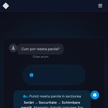
Cum pot reseta parola?
Chiar acum
Analizăm solicitarea.
Căutăm în sursele de cunoștințe.
3 surse găsite
Puteți reseta parola în secțiunea
AI
Setări → Securitate → Schimbare
parolă
. Alternativ, folosiți opțiunea 'Am