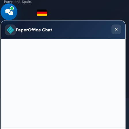
Pamplona, Spain.
Germany
PaperOffice Chat
Sales / Support Office
Kastor Tower, Platz der Einheit 1
60327 Frankfurt am Main
+49 69 348 7102-0
willkommen@paperoffice.ai
Contact
GDPR
SOC 2 în curs de certificare
ISO 27001 în curs de certificare
HIPAA
100% Născut în Germania
Centru de date PaperOffice în UE