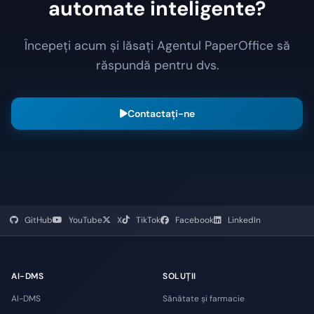
automate inteligente?
Începeți acum și lăsați Agentul PaperOffice să
răspundă pentru dvs.
Contactați-ne
GitHub
YouTube
X
TikTok
Facebook
LinkedIn
AI-DMS
SOLUȚII
AI-DMS
Sănătate și farmacie