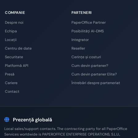
COMPANIE
PARTENERI
Despre noi
PaperOffice Partner
Echipa
Posibilități AI-DMS
Locații
Integrator
Centru de date
Reseller
Securitate
Cerințe și costuri
Platformă API
Cum devin partener?
Presă
Cum devin partener Elite?
Cariere
Întrebări despre parteneriat
Contact
Prezență globală
Local sales/support contacts. The contracting party for all PaperOffice
Services worldwide is PAPEROFFICE ENTERPRISE OPERATIONS, S.L.U.,