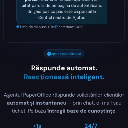
uitat parola' de pe pagina de autentificare.
Un ghid pas cu pas este disponibil în
Centrul nostru de Ajutor.
Timp de răspuns: 0.8s
Încredere: 100%
Agent PaperOffice AI
Răspunde automat.
Reacționează inteligent.
Agentul PaperOffice răspunde solicitărilor clienților
automat și instantaneu
– prin chat, e-mail sau
tichet. Pe baza
întregii baze de cunoștințe
.
<1s
24/7