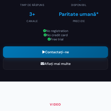
TIMP DE RĂSPUNS
DISPONIBIL
3+
Paritate umană*
CANALE
PRECIZIE
No registration
No credit card
Free trial
Contactați-ne
Aflați mai multe
VIDEO