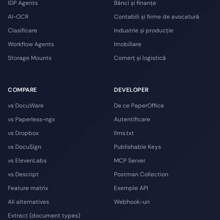
IDP Agents
Bănci și finanțe
AI-OCR
Contabili și firme de avocatură
Clasificare
Industrie și producție
Workflow Agents
Imobiliare
Storage Mounts
Comerț și logistică
COMPARE
DEVELOPER
vs DocuWare
De ce PaperOffice
vs Paperless-ngx
Autentificare
vs Dropbox
llms.txt
vs DocuSign
Publishable Keys
vs ElevenLabs
MCP Server
vs Descript
Postman Collection
Feature matrix
Exemple API
All alternatives
Webhook-uri
Extract (document types)