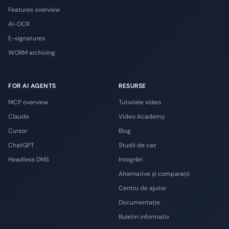
Features overview
AI-OCR
E-signatures
WORM archiving
FOR AI AGENTS
RESURSE
MCP overview
Tutoriale video
Claude
Video Academy
Cursor
Blog
ChatGPT
Studii de caz
Headless DMS
Integrări
Alternative și comparații
Centru de ajutor
Documentație
Buletin informativ