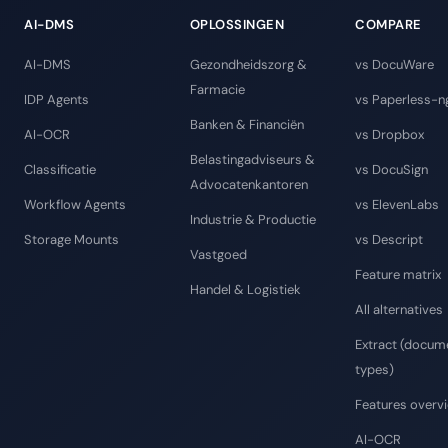
AI-DMS
OPLOSSINGEN
COMPARE
AI-DMS
Gezondheidszorg &
vs DocuWare
Farmacie
IDP Agents
vs Paperless-n
Banken & Financiën
AI-OCR
vs Dropbox
Belastingadviseurs &
Classificatie
vs DocuSign
Advocatenkantoren
Workflow Agents
vs ElevenLabs
Industrie & Productie
Storage Mounts
vs Descript
Vastgoed
Feature matrix
Handel & Logistiek
All alternatives
Extract (docum
types)
Features overv
AI-OCR