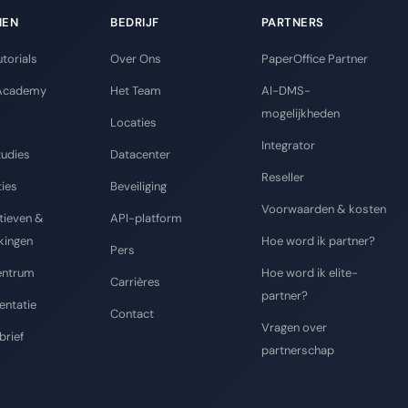
NEN
BEDRIJF
PARTNERS
torials
Over Ons
PaperOffice Partner
Academy
Het Team
AI-DMS-
mogelijkheden
Locaties
Integrator
tudies
Datacenter
Reseller
ties
Beveiliging
Voorwaarden & kosten
tieven &
API-platform
jkingen
Hoe word ik partner?
Pers
entrum
Hoe word ik elite-
Carrières
partner?
ntatie
Contact
Vragen over
brief
partnerschap