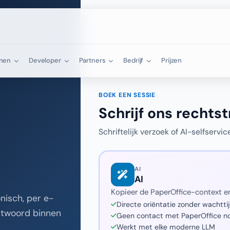
nnen
Developer
Partners
Bedrijf
Prijzen
BOEK EEN SESSIE
Schrijf ons rechts
Schriftelijk verzoek of AI-selfservi
AI
AI
Kopieer de PaperOffice-context en
nisch, per e-
Directe oriëntatie zonder wachtti
antwoord binnen
Geen contact met PaperOffice n
Werkt met elke moderne LLM