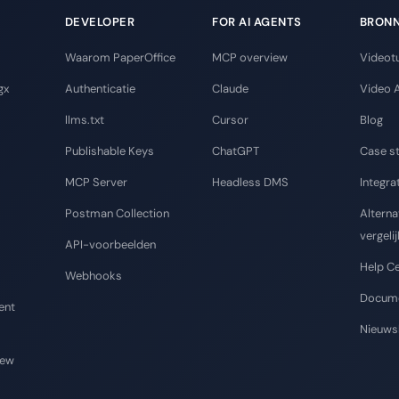
DEVELOPER
FOR AI AGENTS
BRON
Waarom PaperOffice
MCP overview
Videotu
gx
Authenticatie
Claude
Video 
llms.txt
Cursor
Blog
Publishable Keys
ChatGPT
Case s
MCP Server
Headless DMS
Integra
Postman Collection
Alterna
vergeli
API-voorbeelden
Help C
Webhooks
Docume
ent
Nieuws
iew