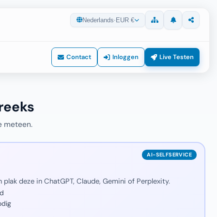
Nederlands
·
EUR €
Updates
Delen
Sitemap
Contact
Inloggen
Live Testen
treeks
ce meteen.
 plak deze in ChatGPT, Claude, Gemini of Perplexity.
jd
odig