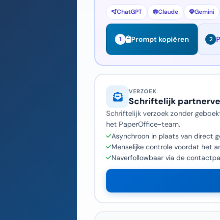
ChatGPT
Claude
Gemini
P
Prompt kopiëren
1
2
VERZOEK
Schriftelijk partnerv
Schriftelijk verzoek zonder geboek
het PaperOffice-team.
Asynchroon in plaats van direct 
Menselijke controle voordat het
Naverfollowbaar via de contactp