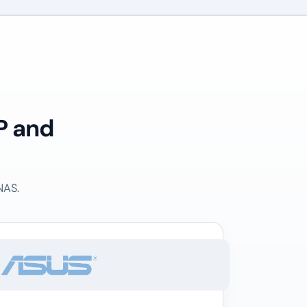
P and
NAS.