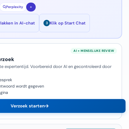
Perplexity
+
lakken in AI-chat
Klik op Start Chat
3
erzoek
te expertentijd. Voorbereid door AI en gecontroleerd door
gesprek
 antwoord wordt gegeven
agina
Verzoek starten