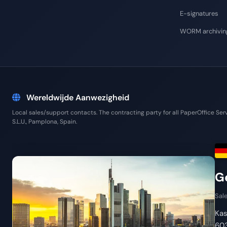
E-signatures
WORM archivin
Wereldwijde Aanwezigheid
Local sales/support contacts. The contracting party for all PaperOffice 
S.L.U., Pamplona, Spain.
G
Sale
Kas
603