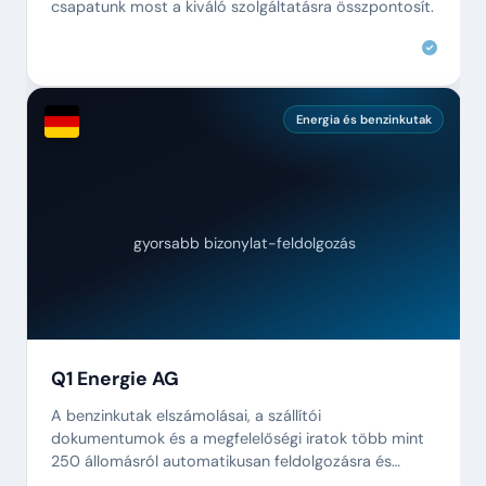
csapatunk most a kiváló szolgáltatásra összpontosít.
Energia és benzinkutak
gyorsabb bizonylat-feldolgozás
Q1 Energie AG
A benzinkutak elszámolásai, a szállítói
dokumentumok és a megfelelőségi iratok több mint
250 állomásról automatikusan feldolgozásra és
archiválásra kerülnek.