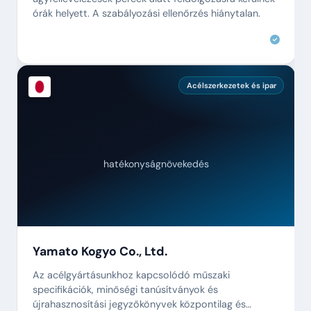
órák helyett. A szabályozási ellenőrzés hiánytalan.
Acélszerkezetek és ipar
hatékonyságnövekedés
Yamato Kogyo Co., Ltd.
Az acélgyártásunkhoz kapcsolódó műszaki
specifikációk, minőségi tanúsítványok és
újrahasznosítási jegyzőkönyvek központilag és