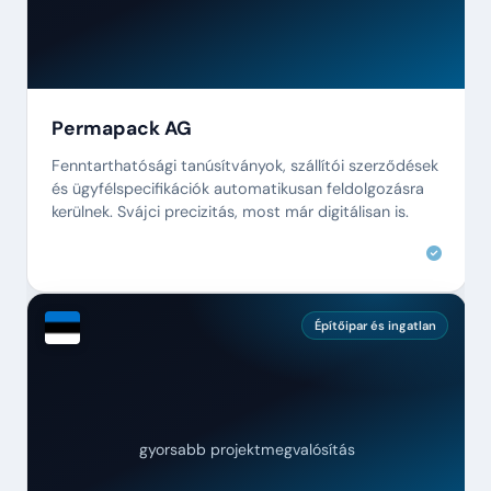
Permapack AG
Fenntarthatósági tanúsítványok, szállítói szerződések
és ügyfélspecifikációk automatikusan feldolgozásra
kerülnek. Svájci precizitás, most már digitálisan is.
Építőipar és ingatlan
gyorsabb projektmegvalósítás