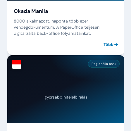
Okada Manila
8000 alkalmazott, naponta több ezer
vendégdokumentum. A PaperOffice teljesen
digitalizálta back-office folyamatainkat.
Több
Regionális bank
gyorsabb hitelelbírálás