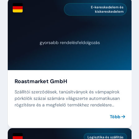
E-kereskedelem és
kiskereskedelem
gyorsabb rendelésfeldolgozás
Roastmarket GmbH
Szállítói szerződések, tanúsítványok és vámpapírok
pörkölők százai számára világszerte automatikusan
rögzítésre és a megfelelő termékhez rendelésre
kerülnek.
Több
Logisztika és szállítás