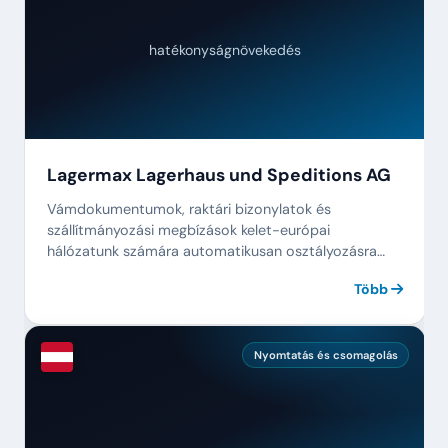
hatékonyságnövekedés
Lagermax Lagerhaus und Speditions AG
Vámdokumentumok, raktári bizonylatok és
szállítmányozási megbízások kelet-európai
hálózatunk számára automatikusan osztályozásra
kerülnek. Négy generációnyi logisztika, végre
Több
digitálisan.
Nyomtatás és csomagolás