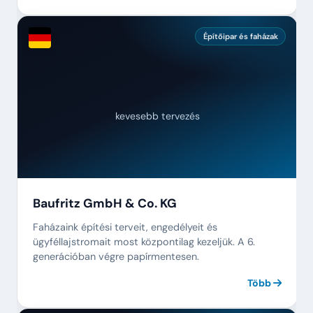
Építőipar és faházak
kevesebb tervezés
Baufritz GmbH & Co. KG
Faházaink építési terveit, engedélyeit és
ügyféllajstromait most központilag kezeljük. A 6.
generációban végre papírmentesen.
Több