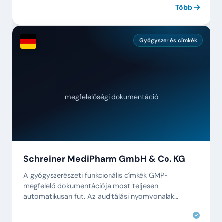
Több
Gyógyszer és címkék
megfelelőségi dokumentáció
Schreiner MediPharm GmbH & Co. KG
A gyógyszerészeti funkcionális címkék GMP-
megfelelő dokumentációja most teljesen
automatikusan fut. Az auditálási nyomvonalak
hiánytalanok és azonnal lehívhatók.