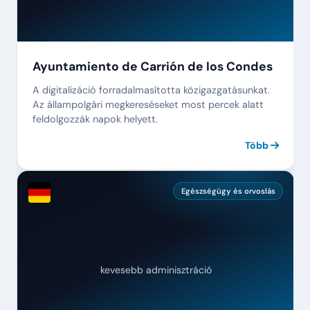
Ayuntamiento de Carrión de los Condes
A digitalizáció forradalmasította közigazgatásunkat.
Az állampolgári megkereséseket most percek alatt
feldolgozzák napok helyett.
Több
Egészségügy és orvoslás
kevesebb adminisztráció