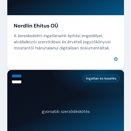
Nordlin Ehitus OÜ
A kereskedelmi ingatlanaink építési engedélyei,
alvállalkozói szerződései és átvételi jegyzőkönyvei
mostantól hiánytalanul digitálisan dokumentáltak.
Ingatlan és kezelés
gyorsabb szerződéskötés