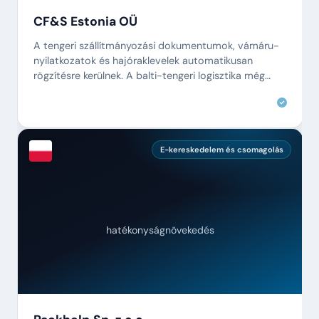
CF&S Estonia OÜ
A tengeri szállítmányozási dokumentumok, vámáru-
nyilatkozatok és hajóraklevelek automatikusan
rögzítésre kerülnek. A balti-tengeri logisztika még
sosem volt ilyen hatékony.
E-kereskedelem és csomagolás
hatékonyságnövekedés