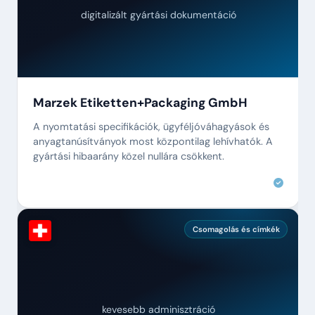
digitalizált gyártási dokumentáció
Marzek Etiketten+Packaging GmbH
A nyomtatási specifikációk, ügyféljóváhagyások és
anyagtanúsítványok most központilag lehívhatók. A
gyártási hibaarány közel nullára csökkent.
Csomagolás és címkék
kevesebb adminisztráció