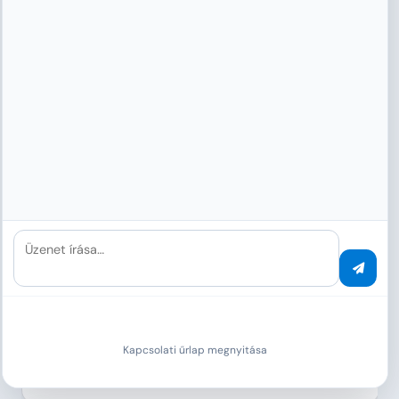
Fintech és vagyonkezelés
automatizált KYC-ellenőrzés
Üzenet írása…
Endowus Pte. Ltd.
A KYC dokumentumok, befektetési jelentések és
szabályozási bejelentések másodpercek alatt
osztályozásra kerülnek. MAS-szabályozott robo-
Kapcsolati űrlap megnyitása
tanácsadóként a hiánytalan megfelelőség alapvető.
Több