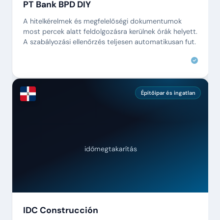
PT Bank BPD DIY
A hitelkérelmek és megfelelőségi dokumentumok
most percek alatt feldolgozásra kerülnek órák helyett.
A szabályozási ellenőrzés teljesen automatikusan fut.
Építőipar és ingatlan
időmegtakarítás
IDC Construcción