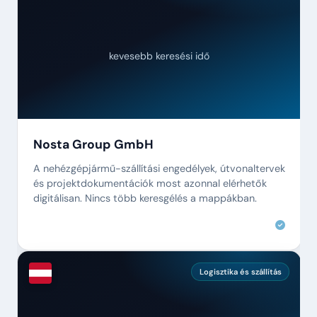
kevesebb keresési idő
Nosta Group GmbH
A nehézgépjármű-szállítási engedélyek, útvonaltervek
és projektdokumentációk most azonnal elérhetők
digitálisan. Nincs több keresgélés a mappákban.
Logisztika és szállítás