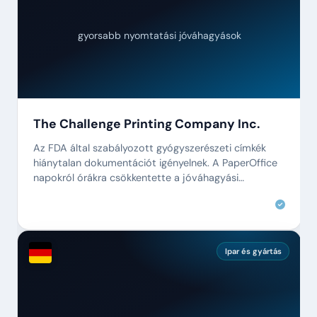
89%
gyorsabb nyomtatási jóváhagyások
The Challenge Printing Company Inc.
Az FDA által szabályozott gyógyszerészeti címkék
hiánytalan dokumentációt igényelnek. A PaperOffice
napokról órákra csökkentette a jóváhagyási
folyamatunkat.
Ipar és gyártás