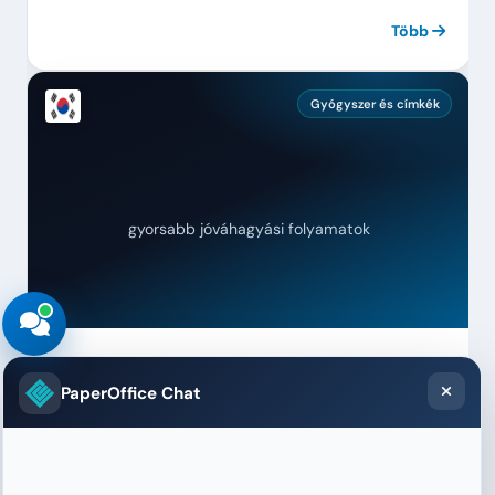
azonnal lehívhatók.
Több
Gyógyszer és címkék
gyorsabb jóváhagyási folyamatok
IL Kwang Label Co., Ltd.
PaperOffice Chat
A szabályozási követelményeknek megfelelő
gyógyszerészeti és kozmetikai címkespecifikációk
automatikusan ellenőrzésre és jóváhagyásra kerülnek.
Nincs több kézi ellenőrzőlista.