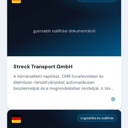
gyorsabb szállítási dokumentáció
Streck Transport GmbH
A hőmérsékleti naplókat, CMR fuvarleveleket és
élelmiszer-tanúsítványokat automatikusan
beszkenneljük és a megrendeléshez rendeljük. A téves
hozzárendelések már a múlté.
Logisztika és szállítás