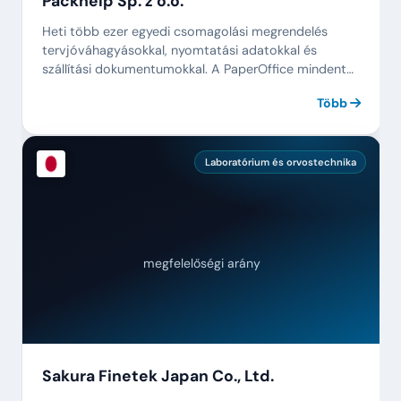
Packhelp Sp. z o.o.
Heti több ezer egyedi csomagolási megrendelés
tervjóváhagyásokkal, nyomtatási adatokkal és
szállítási dokumentumokkal. A PaperOffice mindent
összefog.
Több
Laboratórium és orvostechnika
megfelelőségi arány
Sakura Finetek Japan Co., Ltd.