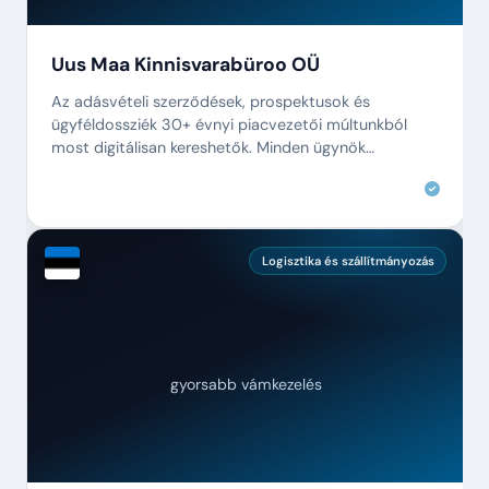
Uus Maa Kinnisvarabüroo OÜ
Az adásvételi szerződések, prospektusok és
ügyféldossziék 30+ évnyi piacvezetői múltunkból
most digitálisan kereshetők. Minden ügynök
másodpercek alatt megtalál mindent.
Logisztika és szállítmányozás
gyorsabb vámkezelés