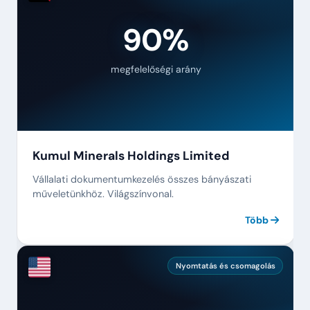
90%
megfelelőségi arány
Kumul Minerals Holdings Limited
Vállalati dokumentumkezelés összes bányászati
műveletünkhöz. Világszínvonal.
Több
Nyomtatás és csomagolás