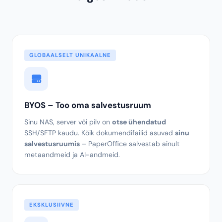
GLOBAALSELT UNIKAALNE
Mis eristab PaperOffice DMS-i
kõigest muust
GLOBAALSELT UNIKAALNE
BYOS – Too oma salvestusruum
Sinu NAS, server või pilv on
otse ühendatud
SSH/SFTP kaudu. Kõik dokumendifailid asuvad
sinu