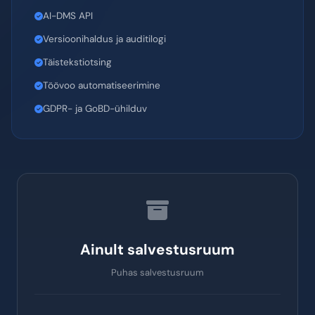
Põhiomadused igas tasemes
Veebikasutajaliides 6 vaatega
Mobiilirakendus (PWA)
BYOS Storage Mounts
AI-DMS API
Versioonihaldus ja auditilogi
Täistekstiotsing
Töövoo automatiseerimine
GDPR- ja GoBD-ühilduv