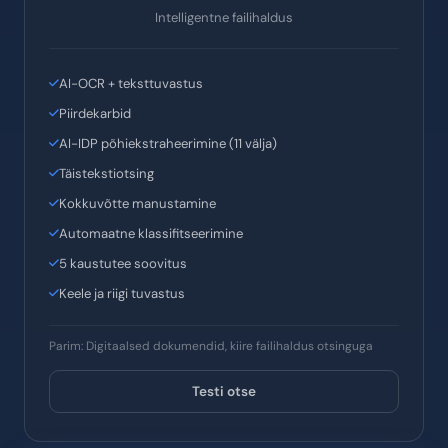
Basic
Intelligentne failihaldus
AI-OCR + teksttuvastus
Piirdekarbid
AI-IDP põhiekstraheerimine (11 välja)
Täistekstiotsing
Kokkuvõtte manustamine
Automaatne klassifitseerimine
5 kaustutee soovitus