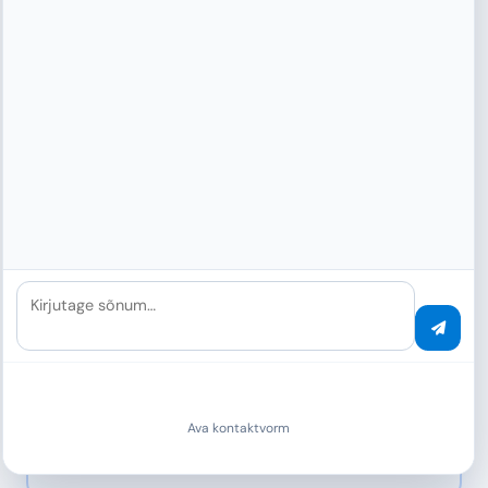
Puudub Knowledge Graph
ENTERPRISE AI PLATVORM
PaperOffice AI DMS
44 teenust · 5 sammast · BYOS
Kirjutage sõnum…
4 AI taset (Salvestusruum → Ultra)
800+ spetsialiseeritud LLM-i
60+ välja automaatselt eraldatud
Dokumendiaudit ja pettuste tuvastus
Ava kontaktvorm
Visuaalne analüüs (templit, allkirjad)
Knowledge Graph koos olemite eristamisega