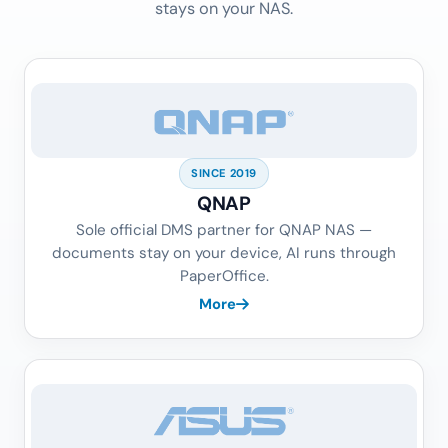
OEM PARTNERSHIP
Sole official DMS partner for QNAP
and ASUSTOR.
Dedicated landing pages, direct integration, data
stays on your NAS.
SINCE 2019
QNAP
Sole official DMS partner for QNAP NAS —
documents stay on your device, AI runs through
PaperOffice.