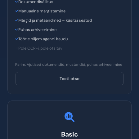
Ainult salvestusruum
Puhas salvestusruum
Dokumendisäilitus
Manuaalne märgistamine
Märgid ja metaandmed – käsitsi seatud
Puhas arhiveerimine
Töötle hiljem agendi kaudu
Pole OCR-i, pole otsitav
Parim: Ajutised dokumendid, mustandid, puhas arhiveerimine
Testi otse