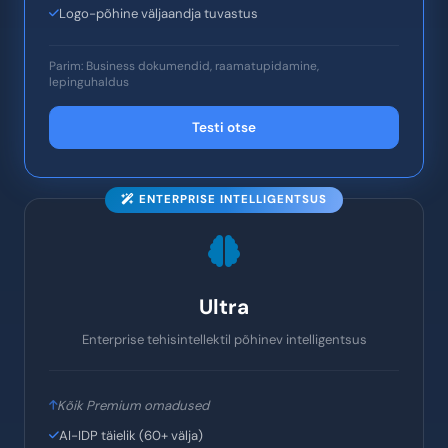
Finantsandmed (summad, käibemaks, valuuta)
Täielik dokumendi + lehekülje manustamine
Dokumendi seosed
LLM-i ümberhindamine parema otsingu jaoks
Töövoo analüüs (prioriteet, olek)
Logo-põhine väljaandja tuvastus
Parim: Business dokumendid, raamatupidamine,
lepinguhaldus
Testi otse
ENTERPRISE INTELLIGENTSUS