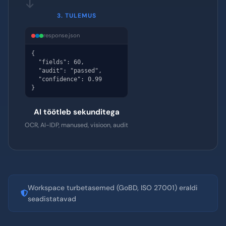
Storage
Basic
Premium
Ultra
Vali AI-tase
Ainult salvestusruum, Põhitase, Premium või
Ultra
3. TULEMUS
response.json
{

  "fields": 60,

  "audit": "passed",

  "confidence": 0.99

}
AI töötleb sekunditega
OCR, AI-IDP, manused, visioon, audit