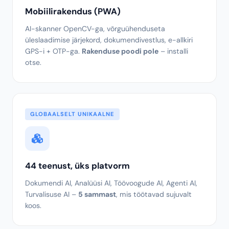
saadaval peata kujul.
Mobiilirakendus (PWA)
AI-skanner OpenCV-ga, võrguühenduseta
üleslaadimise järjekord, dokumendivestlus, e-allkiri
GPS-i + OTP-ga.
Rakenduse poodi pole
– installi
otse.
GLOBAALSELT UNIKAALNE