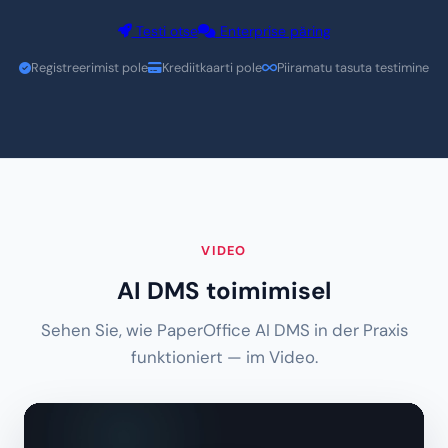
Workspace turbetasemed (GoBD, ISO 27001) eraldi
seadistatavad
Testi otse
Enterprise päring
Registreerimist pole
Krediitkaarti pole
Piiramatu tasuta testimine
VIDEO