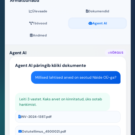
Armatuurlaud
Ülevaade
Dokumendid
Töövood
Agent AI
Andmed
Andmed
BYOS
BYOS active in your
company
Your storage stays in your
infrastructure and is
connected under your
control.
PaperOffice