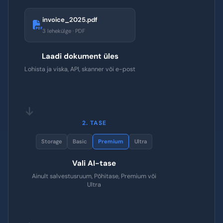
Kuidas see töötab
1. ÜLESLAADIMINE
invoice_2025.pdf
3 lehekülge · PDF
Laadi dokument üles
Lohista ja viska, API, skanner või e-post
2. TASE