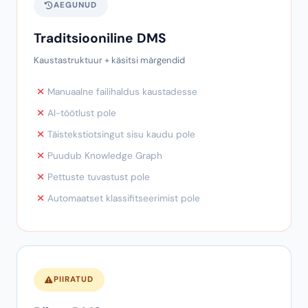
Miks PaperOffice DMS on
omaette kategoorias
AEGUNUD
Traditsiooniline DMS
Kaustastruktuur + käsitsi märgendid
Manuaalne failihaldus kaustadesse
AI-töötlust pole
Täistekstiotsingut sisu kaudu pole
Puudub Knowledge Graph
Pettuste tuvastust pole