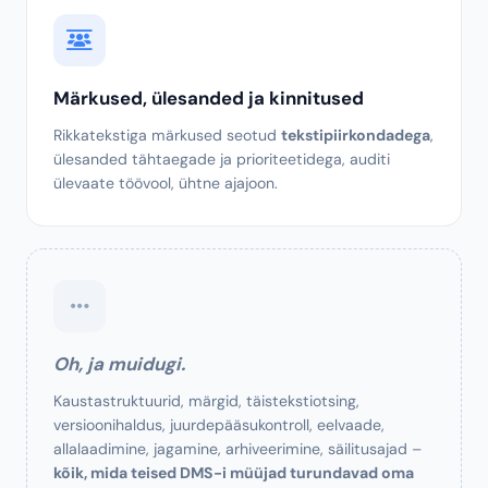
Kohandatud metaandmed
Täielikult kohandatavad andmeväljad: kohandatud
jaotised, lohistamine, AI-ga täidetud + käsitsi
laiendatav.
Sinu skeem, sinu reeglid.
Märkused, ülesanded ja kinnitused
Rikkatekstiga märkused seotud
tekstipiirkondadega
,
ülesanded tähtaegade ja prioriteetidega, auditi
ülevaate töövool, ühtne ajajoon.