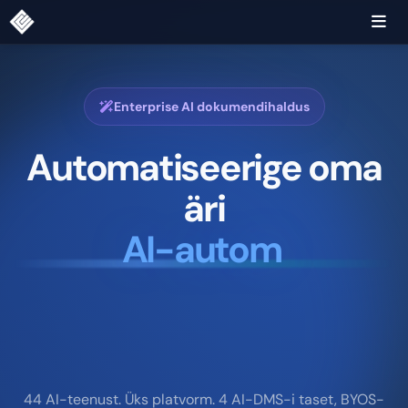
Enterprise AI dokumendihaldus
Käivitage ettevõtte
protsesse
Document A
I
44 AI-teenust. Üks platvorm. 4 AI-DMS-i taset, BYOS-