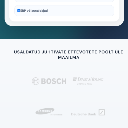
Teie ettevõte
Oma salvestusruum
Oma andmebaas
Oma võtmed
USALDATUD JUHTIVATE ETTEVÕTETE POOLT ÜLE
MAAILMA