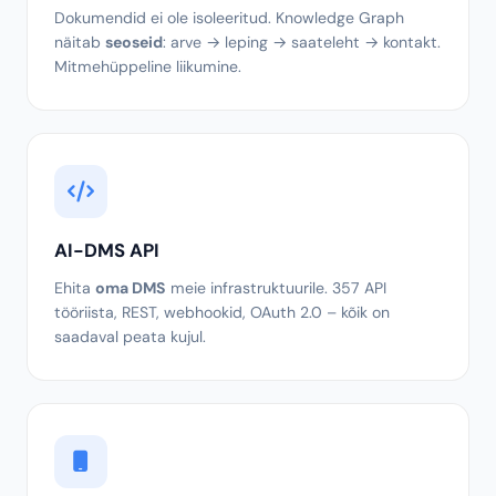
Knowledge Graph
Dokumendid ei ole isoleeritud. Knowledge Graph
näitab
seoseid
: arve → leping → saateleht → kontakt.
Mitmehüppeline liikumine.
AI-DMS API
Ehita
oma DMS
meie infrastruktuurile. 357 API
tööriista, REST, webhookid, OAuth 2.0 – kõik on