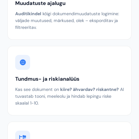
EKSKLUSIIVNE
Muudatuste ajalugu
Auditikindel
kõigi dokumendimuudatuste logimine:
väljade muutused, märkused, olek – eksporditav ja
filtreeritav.
Tundmus- ja riskianalüüs