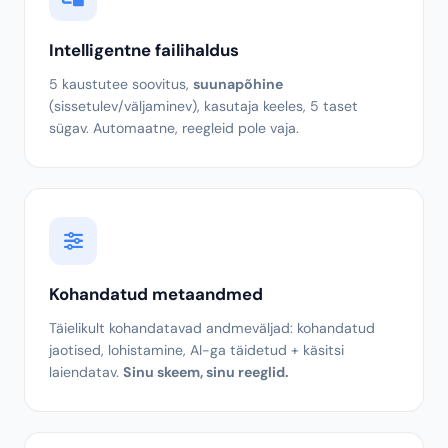
Kas see dokument on
kiire? ähvardav? riskantne?
AI
tuvastab tooni, meeleolu ja hindab lepingu riske
skaalal 1-10.
Intelligentne failihaldus
5 kaustutee soovitus,
suunapõhine
(sissetulev/väljaminev), kasutaja keeles, 5 taset
sügav. Automaatne, reegleid pole vaja.