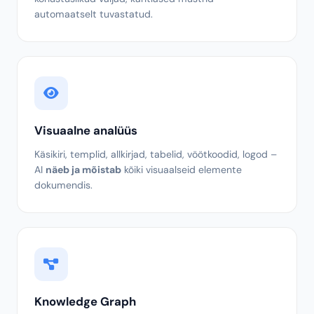
Dokumendiaudit ja pettuste tuvastus
Meie AI mõtleb nagu
pettuste uurija
: arvutusvead,
geograafilised hoiatusmärgid, puuduvad
kohustuslikud väljad, kahtlased mustrid –
automaatselt tuvastatud.
Visuaalne analüüs
Käsikiri, templid, allkirjad, tabelid, vöötkoodid, logod –
AI
näeb ja mõistab
kõiki visuaalseid elemente
dokumendis.