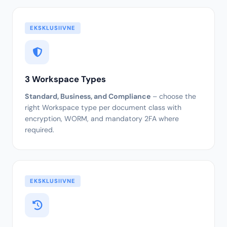
44 teenust, üks platvorm
Dokumendi AI, Analüüsi AI, Töövoogude AI, Agenti AI,
Turvalisuse AI –
5 sammast
, mis töötavad sujuvalt
koos.
EKSKLUSIIVNE
3 Workspace Types
Standard, Business, and Compliance
– choose the
right Workspace type per document class with
encryption, WORM, and mandatory 2FA where
required.