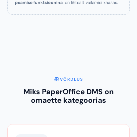
Oh, ja muidugi.
Kaustastruktuurid, märgid, täistekstiotsing,
versioonihaldus, juurdepääsukontroll, eelvaade,
allalaadimine, jagamine, arhiveerimine, säilitusajad –
kõik, mida teised DMS-i müüjad turundavad oma
peamise funktsioonina
, on lihtsalt vaikimisi kaasas.
VÕRDLUS