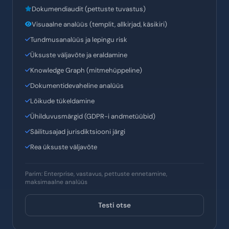
Ultra
Enterprise tehisintellektil põhinev intelligentsus
Kõik Premium omadused
AI-IDP täielik (60+ välja)
Dokumendiaudit (pettuste tuvastus)
Visuaalne analüüs (templit, allkirjad, käsikiri)
Tundmusanalüüs ja lepingu risk
Üksuste väljavõte ja eraldamine
Knowledge Graph (mitmehüppeline)
Dokumentidevaheline analüüs
Lõikude tükeldamine
Ühilduvusmärgid (GDPR-i andmetüübid)
Säilitusajad jurisdiktsiooni järgi