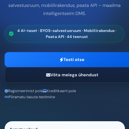
salvestusruum, mobiilirakendus, peata API – maailma
intelligentseim DMS.
4 AI-taset · BYOS-salvestusruum · Mobiilirakendus ·
Peata API · 44 teenust
Testi otse
Võta meiega ühendust
Registreerimist pole
Krediitkaarti pole
Piiramatu tasuta testimine