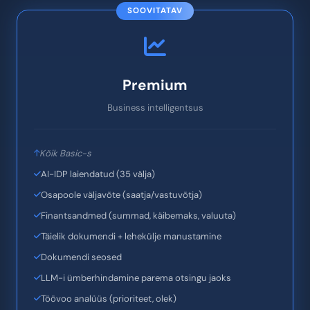
Keele ja riigi tuvastus
Parim: Digitaalsed dokumendid, kiire failihaldus otsinguga
Testi otse
SOOVITATAV
Premium
Business intelligentsus
Kõik Basic-s
AI-IDP laiendatud (35 välja)
Osapoole väljavõte (saatja/vastuvõtja)