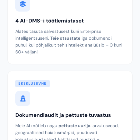
salvestusruumis
– PaperOffice salvestab ainult
metaandmeid ja AI-andmeid.
EKSKLUSIIVNE
4 AI-DMS-i töötlemistaset
Alates tasuta salvestusest kuni Enterprise
intelligentsuseni.
Teie otsustate
iga dokumendi
puhul, kui põhjalikult tehisintellekt analüüsib – 0 kuni
60+ väljani.
EKSKLUSIIVNE