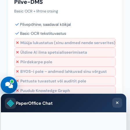
Automaatset klassifitseerimist pole
PIIRATUD
Pilve-DMS
Basic OCR + lihtne otsing
Pilvepõhine, saadaval kõikjal
Basic OCR tekstituvastus
Müüja lukustatus (sinu andmed nende serverites)
Üldine AI ilma spetsialiseerimiseta
PaperOffice Chat
Piirdekarpe pole
BYOS-i pole – andmed lahkuvad sinu võrgust
Pettuste tuvastust või auditit pole