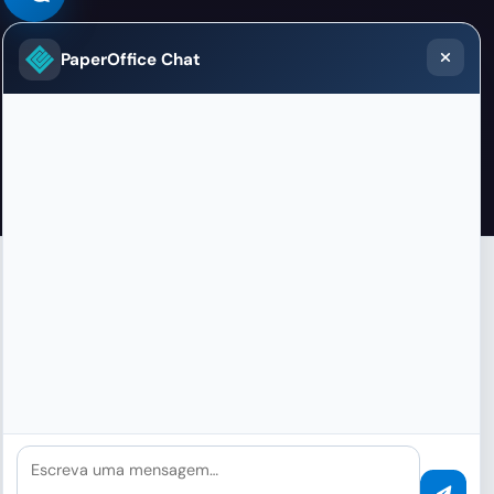
PaperOffice Chat
VÍDEO
Plataforma API em Ação
Veja como o PaperOffice API Platform funciona na
prática — no vídeo.
Escreva uma mensagem…