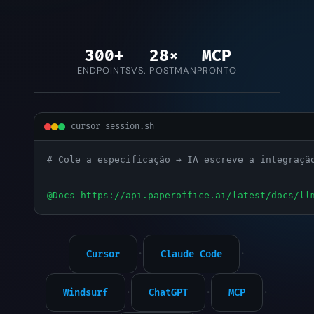
300+
28×
MCP
ENDPOINTS
VS. POSTMAN
PRONTO
cursor_session.sh
# Cole a especificação → IA escreve a integraçã
@Docs https://api.paperoffice.ai/latest/docs/ll
Cursor
·
Claude Code
·
Windsurf
·
ChatGPT
·
MCP
·