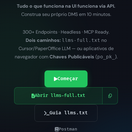
Tudo o que funciona na UI funciona via API.
Construa seu próprio DMS em 10 minutos.
300+ Endpoints · Headless · MCP Ready.
Dois caminhos:
no
llms-full.txt
Cursor/PaperOffice LLM — ou aplicativos de
navegador com
Chaves Publicáveis
(
).
po_pk_
Começar
Abrir llms-full.txt
Guia llms.txt
Postman