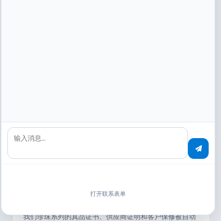
Freight Links Express Holdings Ltd.
化学物流的安全数据表、运输许可证和 ADR 文件被自动
分配。对错误零容忍。
奢侈品与珠宝
输入消息…
效率提高
打开联系表单
Selberan Sdn Bhd
我们珍珠系列的真品证书、供应商证明和客户保修被自动