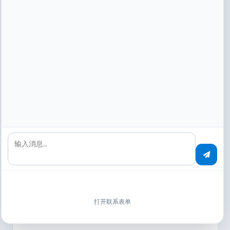
Freight Links Express Holdings Ltd.
化学物流的安全数据表、运输许可证和 ADR 文件被自动
分配。对错误零容忍。
奢侈品与珠宝
输入消息…
效率提高
打开联系表单