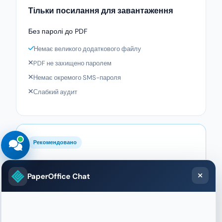
Тільки посилання для завантаження
Без паролі до PDF
Немає великого додаткового файлу
PDF не захищено паролем
Немає окремого SMS-пароля
Слабкий аудит
Рекомендовано
Аудит PaperOffice з доставкою
PaperOffice Chat
Пароль, протокол, доказ
PDF-пароль (поштою або SMS)
Повна протокола подій