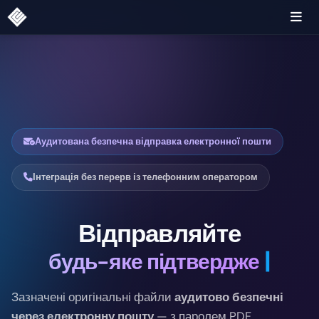
Аудитована безпечна відправка електронної пошти
Інтеграція без перерв із телефонним оператором
Відправляйте
кожен док
Зазначені оригінальні файли
аудитово безпечні
через електронну пошту
— з паролем PDF,