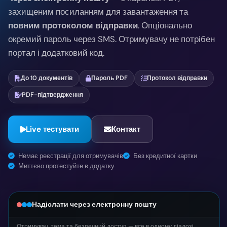
захищеним посиланням для завантаження та
повним протоколом відправки
. Опціонально
окремий пароль через SMS. Отримувачу не потрібен
портал і додатковий код.
До 10 документів
Пароль PDF
Протокол відправки
PDF-підтвердження
Live тестувати
Контакт
Немає реєстрації для отримувачів
Без кредитної картки
Миттєво протестуйте в додатку
Надіслати через електронну пошту
Отримувач, тема та безпечний доступ — все в одному діалозі.