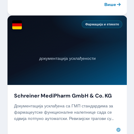
Више
Фармација и етикете
документација усклађености
Schreiner MediPharm GmbH & Co. KG
Документација усклађена са ГМП стандардима за
фармацеутске функционалне налепнице сада се
одвија потпуно аутоматски. Ревизијски трагови су
потпуни и одмах доступни.