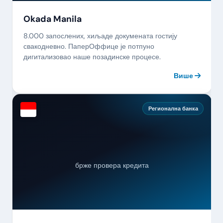
Okada Manila
8.000 запослених, хиљаде докумената гостију
свакодневно. ПаперОффице је потпуно
дигитализовао наше позадинске процесе.
Више
Регионална банка
брже провера кредита