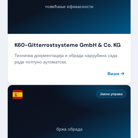
повећање ефикасности
K60-Gitterrostsysteme GmbH & Co. KG
Техничка документација и обрада наруџбина сада
раде потпуно аутоматски.
Више
Јавна управа
бржа обрада