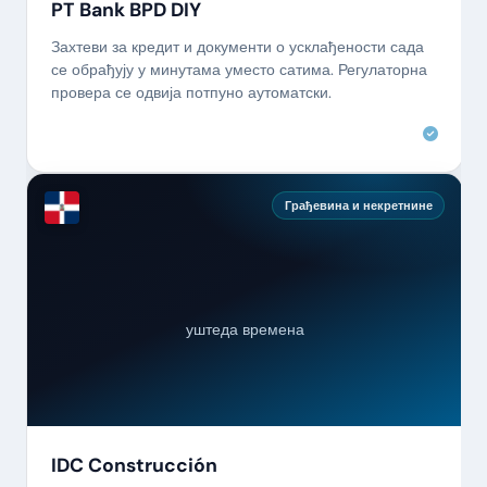
PT Bank BPD DIY
Захтеви за кредит и документи о усклађености сада
се обрађују у минутама уместо сатима. Регулаторна
провера се одвија потпуно аутоматски.
Грађевина и некретнине
уштеда времена
IDC Construcción