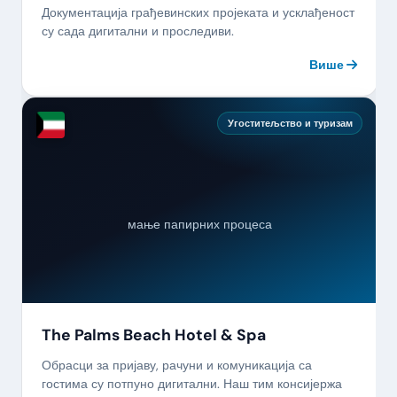
Документација грађевинских пројеката и усклађеност
су сада дигитални и проследиви.
Више
Угоститељство и туризам
мање папирних процеса
The Palms Beach Hotel & Spa
Обрасци за пријаву, рачуни и комуникација са
гостима су потпуно дигитални. Наш тим консијержа