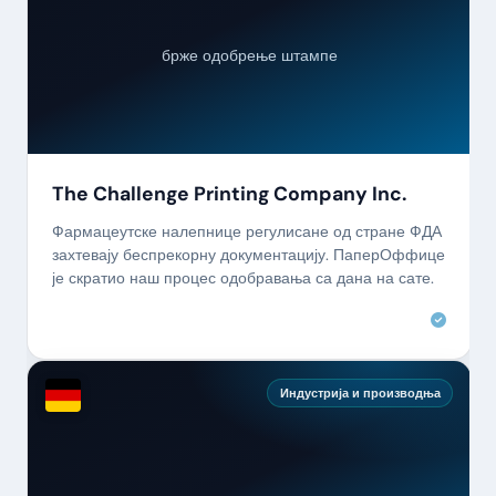
87%
брже одобрење штампе
The Challenge Printing Company Inc.
Фармацеутске налепнице регулисане од стране ФДА
захтевају беспрекорну документацију. ПаперОффице
је скратио наш процес одобравања са дана на сате.
Индустрија и производња