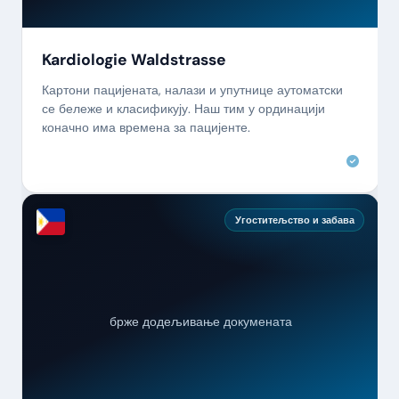
Kardiologie Waldstrasse
Картони пацијената, налази и упутнице аутоматски
се бележе и класификују. Наш тим у ординацији
коначно има времена за пацијенте.
Угоститељство и забава
брже додељивање докумената