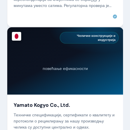
минутама уместо сатима. Регулаторна провера је
беспрекорна.
Челичне конструкције и
индустрија
повећање ефикасности
Yamato Kogyo Co., Ltd.
Техничке спецификације, сертификати о квалитету и
протоколи о рециклирању за нашу производњу
челика су доступни централно и одмах.