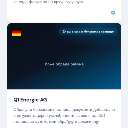
се сада фокусира на врхунску услугу.
Енергетика и бензинске станице
брже обрада рачуна
Q1 Energie AG
Обрачуни бензинских станица, документи добављача
и документација о усклађености са више од 250
станица се аутоматски обрађују и архивирају.