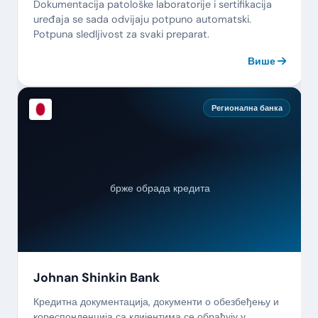
Dokumentacija patološke laboratorije i sertifikacija
uređaja se sada odvijaju potpuno automatski.
Potpuna sledljivost za svaki preparat.
Више
Регионална банка
брже обрада кредита
Johnan Shinkin Bank
Кредитна документација, документи о обезбеђењу и
кореспонденција са клијентима се обрађују у