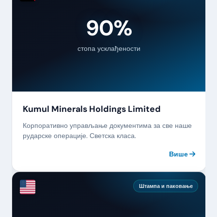
90%
стопа усклађености
Kumul Minerals Holdings Limited
Корпоративно управљање документима за све наше
рударске операције. Светска класа.
Више
Штампа и паковање