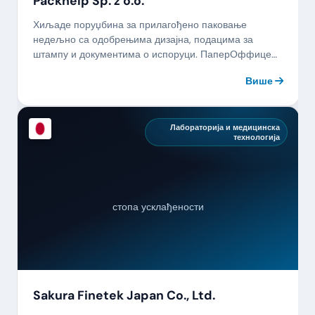
Packhelp Sp. z o.o.
Хиљаде поруџбина за прилагођено паковање
недељно са одобрењима дизајна, подацима за
штампу и документима о испоруци. ПаперОффице
држи све на окупу.
Више
Лабораторија и медицинска
технологија
стопа усклађености
Sakura Finetek Japan Co., Ltd.