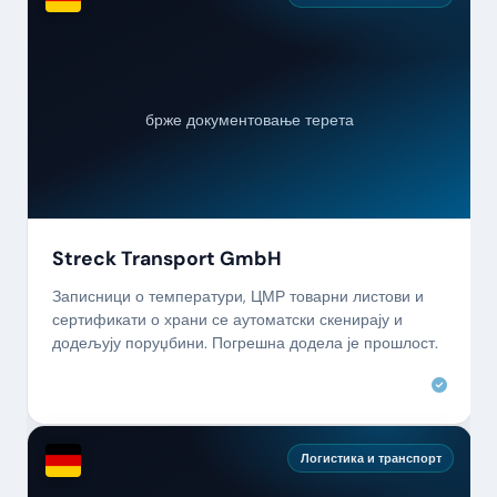
брже документовање терета
Streck Transport GmbH
Записници о температури, ЦМР товарни листови и
сертификати о храни се аутоматски скенирају и
додељују поруџбини. Погрешна додела је прошлост.
Логистика и транспорт