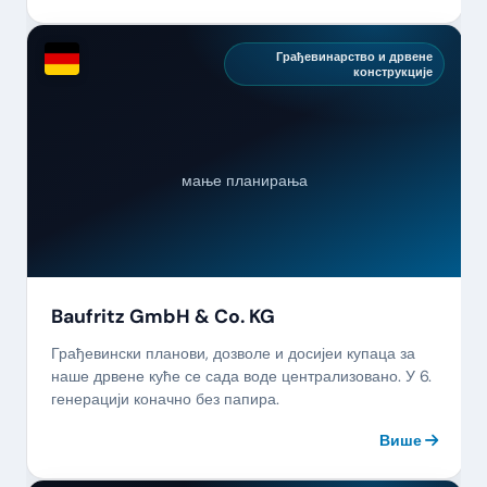
Грађевинарство и дрвене
конструкције
мање планирања
Baufritz GmbH & Co. KG
Грађевински планови, дозволе и досијеи купаца за
наше дрвене куће се сада воде централизовано. У 6.
генерацији коначно без папира.
Више