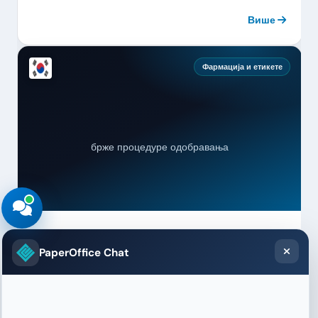
Више
Фармација и етикете
брже процедуре одобравања
IL Kwang Label Co., Ltd.
PaperOffice Chat
Спецификације фармацеутских и козметичких
налепница са регулаторним захтевима се аутоматски
проверавају и одобравају. Нема више ручних
контролних листа.