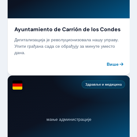
Ayuntamiento de Carrión de los Condes
Дигитализација је револуционизовала нашу управу.
Упити грађана сада се обрађују за минуте уместо
дана.
Више
Здравље и медицина
мање администрације