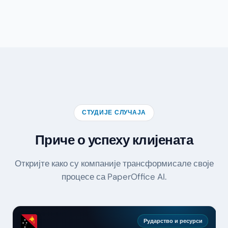
СТУДИЈЕ СЛУЧАЈА
Приче о успеху клијената
Откријте како су компаније трансформисале своје
процесе са PaperOffice AI.
Рударство и ресурси