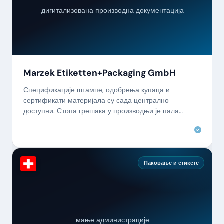
дигитализована производна документација
Marzek Etiketten+Packaging GmbH
Спецификације штампе, одобрења купаца и
сертификати материјала су сада централно
доступни. Стопа грешака у производњи је пала
готово на нулу.
Паковање и етикете
мање администрације