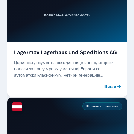
повећање ефикасности
Lagermax Lagerhaus und Speditions AG
Царински документи, складишнице и шпедитерски
налози за нашу мрежу у источној Европи се
аутоматски класификују. Четири генерације
логистике, коначно дигитално.
Више
Штампа и паковање