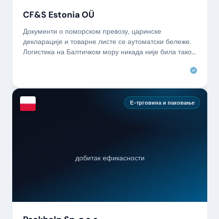
CF&S Estonia OÜ
Документи о поморском превозу, царинске
декларације и товарне листе се аутоматски бележе.
Логистика на Балтичком мору никада није била тако
ефикасна.
Е-трговина и паковање
добитак ефикасности