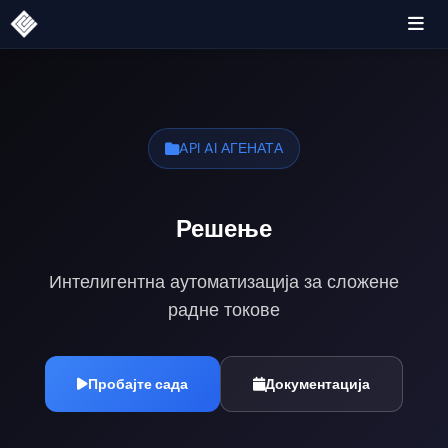
API AI АГЕНАТА
Решење
Интелигентна аутоматизација за сложене
радне токове
Пробајте сада
Документација