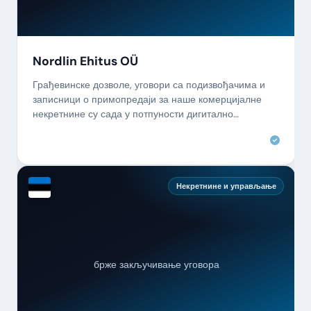
Nordlin Ehitus OÜ
Грађевинске дозволе, уговори са подизвођачима и
записници о примопредаји за наше комерцијалне
некретнине су сада у потпуности дигитално
документовани.
Некретнине и управљање
брже закључивање уговора