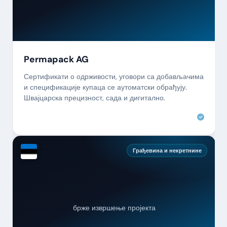
Permapack AG
Сертификати о одрживости, уговори са добављачима
и спецификације купаца се аутоматски обрађују.
Швајцарска прецизност, сада и дигитално.
Грађевина и некретнине
брже извршење пројекта