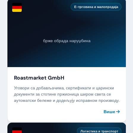
Е-трговина и малопродаја
брже обрада наруџбина
Roastmarket GmbH
Уговори са добављачима, сертификати и царински
документи за стотине пржионица широм света се
аутоматски бележе и додељују исправном производу.
Више
Логистика и транспорт