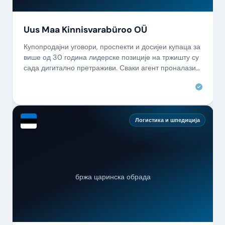
Uus Maa Kinnisvarabüroo OÜ
Купопродајни уговори, проспекти и досијеи купаца за
више од 30 година лидерске позиције на тржишту су
сада дигитално претраживи. Сваки агент проналази
све у секунди.
Логистика и шпедиција
бржа царинска обрада