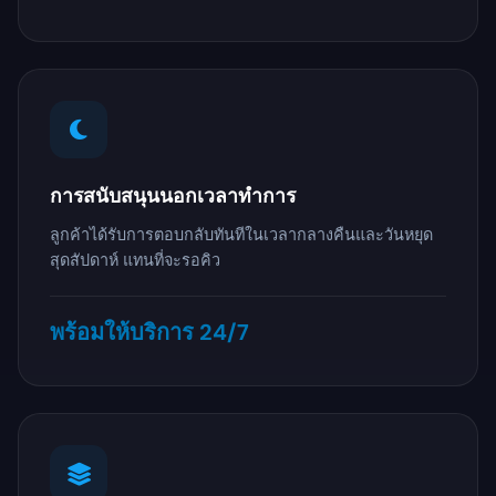
การสนับสนุนนอกเวลาทำการ
ลูกค้าได้รับการตอบกลับทันทีในเวลากลางคืนและวันหยุด
สุดสัปดาห์ แทนที่จะรอคิว
พร้อมให้บริการ 24/7