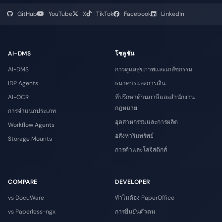
GitHub
YouTube
X
TikTok
Facebook
LinkedIn
AI-DMS
โซลูชัน
AI-DMS
การดูแลสุขภาพและเภสัชกรรม
IDP Agents
ธนาคารและการเงิน
AI-OCR
ที่ปรึกษาด้านภาษีและสำนักงาน
กฎหมาย
การจำแนกประเภท
อุตสาหกรรมและการผลิต
Workflow Agents
อสังหาริมทรัพย์
Storage Mounts
การค้าและโลจิสติกส์
COMPARE
DEVELOPER
vs DocuWare
ทำไมต้อง PaperOffice
vs Paperless-ngx
การยืนยันตัวตน