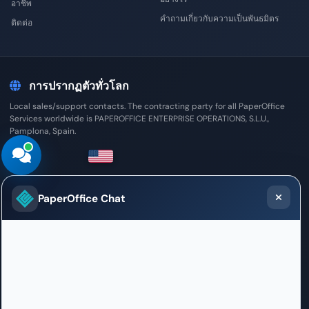
อาชีพ
คำถามเกี่ยวกับความเป็นพันธมิตร
ติดต่อ
การปรากฏตัวทั่วโลก
Local sales/support contacts. The contracting party for all PaperOffice
Services worldwide is PAPEROFFICE ENTERPRISE OPERATIONS, S.L.U.,
Pamplona, Spain.
United States
PaperOffice Chat
Sales / Support Office
2033 Gateway Place, 5th Floor
San Jose, CA 95110
+1 408 478-4398
welcome.us@paperoffice.ai