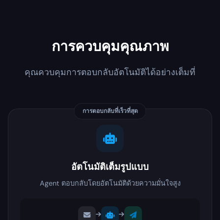
การควบคุมคุณภาพ
คุณควบคุมการตอบกลับอัตโนมัติได้อย่างเต็มที่
การตอบกลับที่เร็วที่สุด
อัตโนมัติเต็มรูปแบบ
Agent ตอบกลับโดยอัตโนมัติด้วยความมั่นใจสูง