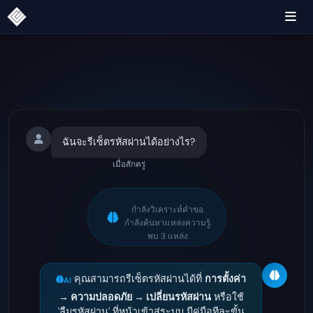
ฉันจะรีเซ็ตรหัสผ่านได้อย่างไร?
เมื่อสักครู่
กำลังวิเคราะห์คำขอ.
กำลังค้นหาแหล่งความรู้.
พบ 3 แหล่ง
คุณสามารถรีเซ็ตรหัสผ่านได้ที่
การตั้งค่า
AI
→ ความปลอดภัย → เปลี่ยนรหัสผ่าน
หรือใช้
'ลืมรหัสผ่าน' ที่หน้าเข้าสู่ระบบ มีคู่มือทีละขั้น