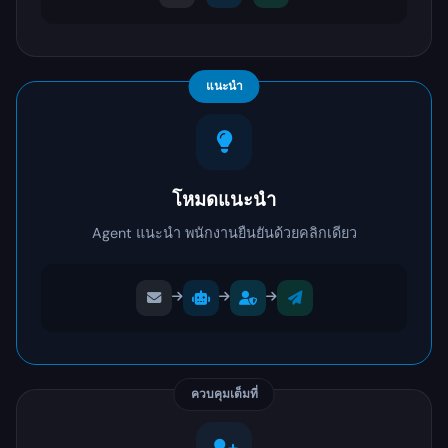
แนะนำ
โหมดแนะนำ
Agent แนะนำ พนักงานยืนยันด้วยคลิกเดียว
ควบคุมเต็มที่