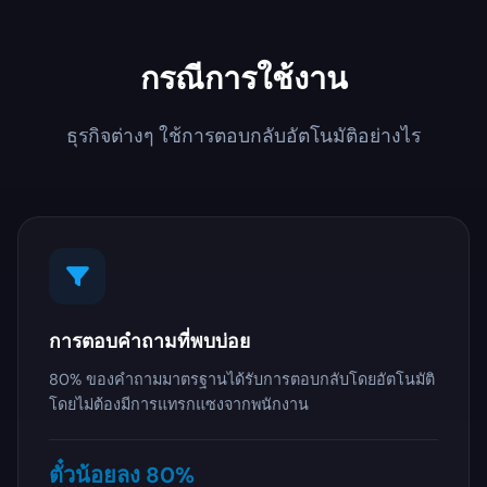
กรณีการใช้งาน
ธุรกิจต่างๆ ใช้การตอบกลับอัตโนมัติอย่างไร
การตอบคำถามที่พบบ่อย
80% ของคำถามมาตรฐานได้รับการตอบกลับโดยอัตโนมัติ
โดยไม่ต้องมีการแทรกแซงจากพนักงาน
ตั๋วน้อยลง 80%