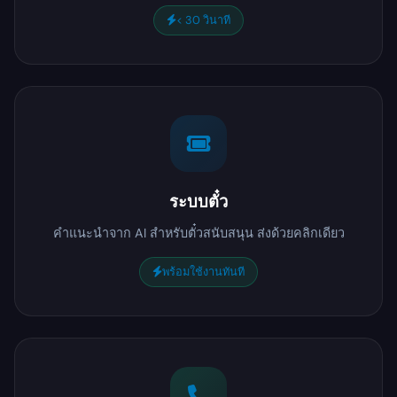
< 30 วินาที
ระบบตั๋ว
คำแนะนำจาก AI สำหรับตั๋วสนับสนุน ส่งด้วยคลิกเดียว
พร้อมใช้งานทันที