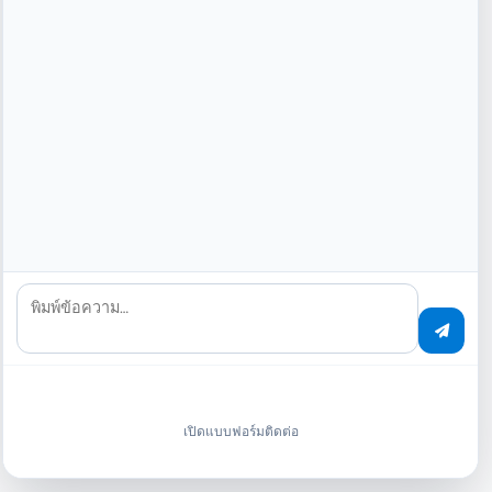
บันทึกการตรวจสอบไม่สามารถแก้ไขหรือลบได้ ป้องกันการปลอม
แปลงผ่านแฮชการเข้ารหัส
การเข้าถึงตามบทบาท
สิทธิ์ที่ละเอียดสำหรับการเข้าถึงบันทึกการตรวจสอบ การตรวจสอบ
พิมพ์ข้อความ…
และการส่งออกพร้อม RBAC เต็มรูปแบบ
รายละเอียดศูนย์ข้อมูล
เปิดแบบฟอร์มติดต่อ