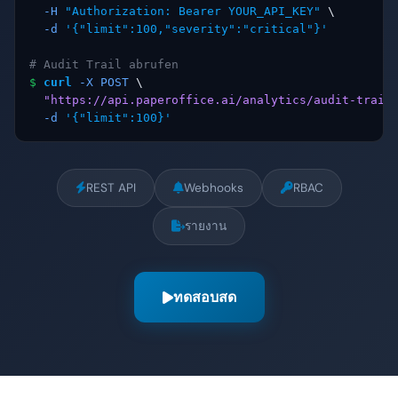
-H
"Authorization: Bearer YOUR_API_KEY"
 \

-d
'{"limit":100,"severity":"critical"}'
# Audit Trail abrufen
$
curl
-X POST
 \

"https://api.paperoffice.ai/analytics/audit-trail
-d
'{"limit":100}'
REST API
Webhooks
RBAC
รายงาน
ทดสอบสด