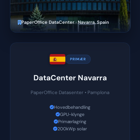
PaperOffice DataCenter · Navarra, Spain
PRIMÆR
DataCenter Navarra
PaperOffice Datasenter • Pamplona
Hovedbehandling
GPU-klynge
Primærlagring
200kWp solar