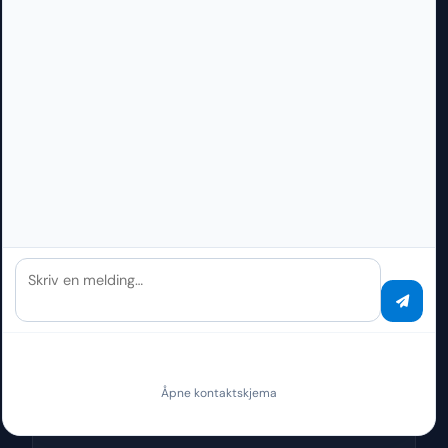
🇪🇺
GDPR / DSGVO
Fullt i samsvar
Skriv en melding…
ISO 27001
UNDER SERTIFISERING
Åpne kontaktskjema