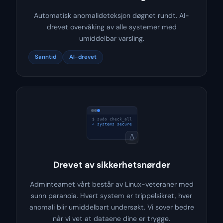
Automatisk anomalideteksjon døgnet rundt. AI-
drevet overvåking av alle systemer med
umiddelbar varsling.
Sanntid
AI-drevet
$ sudo check_all
✓ systems secure
✓ no anomalies
Drevet av sikkerhetsnørder
Adminteamet vårt består av Linux-veteraner med
sunn paranoia. Hvert system er trippelsikret, hver
anomali blir umiddelbart undersøkt. Vi sover bedre
når vi vet at dataene dine er trygge.