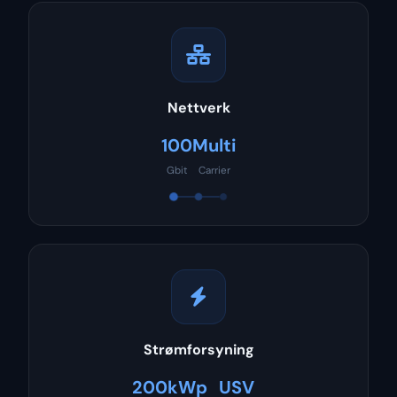
Nettverk
100
Multi
Gbit
Carrier
Strømforsyning
200kWp
USV