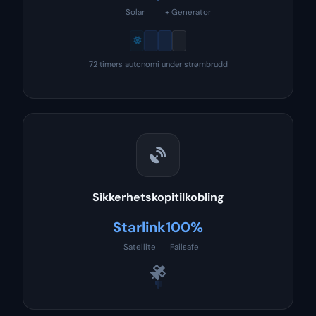
Solar
+ Generator
72 timers autonomi under strømbrudd
Sikkerhetskopitilkobling
Starlink
100%
Satellite
Failsafe