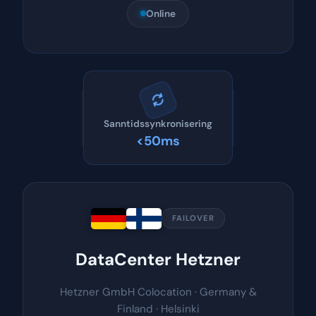
Online
Sanntidssynkronisering
<50ms
FAILOVER
DataCenter Hetzner
Hetzner GmbH Colocation · Germany &
Finland · Helsinki