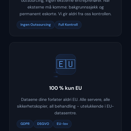
outsourcing, ingen eksterne entreprenører. Når
eksterne må komme: bakgrunnssjekk og
permanent eskorte. Vi gir aldri fra oss kontrollen.
Ingen Outsourcing
Full Kontroll
🇪🇺
★
★
★
★
★
★
100 % kun EU
Dataene dine forlater aldri EU. Alle servere, alle
sikkerhetskopier, all behandling - utelukkende i EU-
datasentre.
GDPR
DSGVO
EU-lov