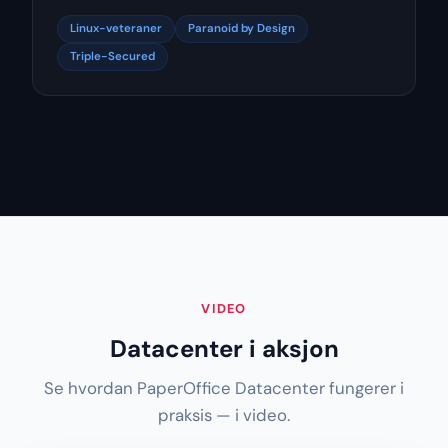
Linux-veteraner
Paranoid by Design
Triple-Secured
VIDEO
Datacenter i aksjon
Se hvordan PaperOffice Datacenter fungerer i
praksis — i video.