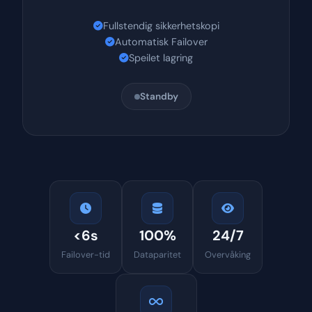
Fullstendig sikkerhetskopi
Automatisk Failover
Speilet lagring
Standby
<6s
100%
24/7
Failover-tid
Dataparitet
Overvåking