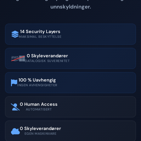
unnskyldninger.
14 Security Layers
MAKSIMAL BESKYTTELSE
0 Skyleverandører
DATALOGISK SUVERENITET
100 % Uavhengig
INGEN AVHENGIGHETER
0 Human Access
AUTOMATISERT
0 Skyleverandører
EGEN MASKINVARE