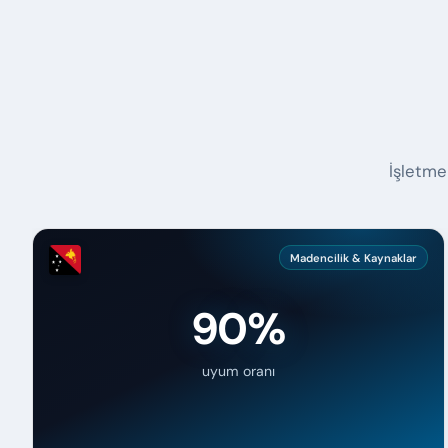
İşletme
Madencilik & Kaynaklar
90%
uyum oranı