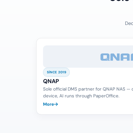
Ded
SINCE 2019
QNAP
Sole official DMS partner for QNAP NAS —
device, AI runs through PaperOffice.
More