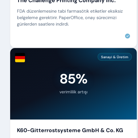
The Challenge Printing Company Inc.
FDA düzenlemesine tabi farmasötik etiketler eksiksiz
belgeleme gerektirir. PaperOffice, onay sürecimizi
günlerden saatlere indirdi.
Sanayi & Üretim
85%
verimlilik artışı
K60-Gitterrostsysteme GmbH & Co. KG