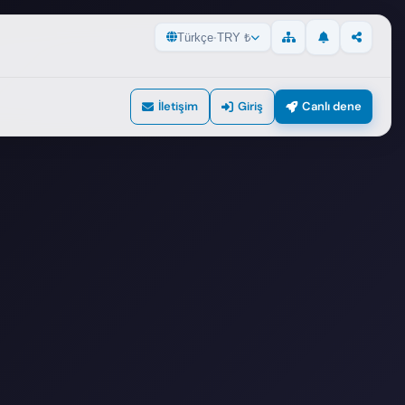
Türkçe
·
TRY ₺
Güncellemeler
Paylaş
Site Haritası
İletişim
Giriş
Canlı dene