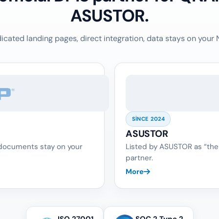
ASUSTOR.
icated landing pages, direct integration, data stays on your 
SINCE 2024
ASUSTOR
 documents stay on your
Listed by ASUSTOR as “the
partner.
More
ISO 27001
SOC 2 Type 2