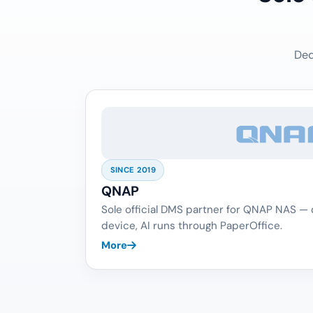
Ded
SINCE 2019
QNAP
Sole official DMS partner for QNAP NAS —
device, AI runs through PaperOffice.
More