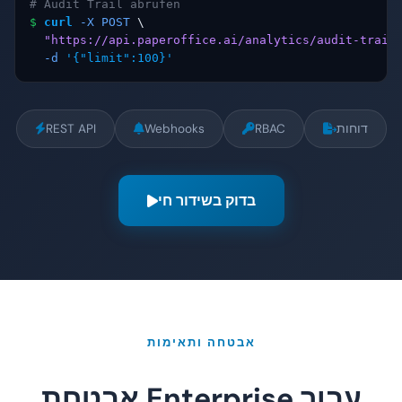
# Audit Trail abrufen
$
curl
-X POST
 \

"https://api.paperoffice.ai/analytics/audit-trail
-d
'{"limit":100}'
דוחות
RBAC
Webhooks
REST API
בדוק בשידור חי
אבטחה ותאימות
אבטחת Enterprise עבור