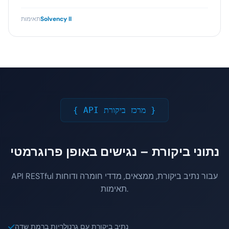
Solvency II
תאימות
{ API מרכז ביקורת }
נתוני ביקורת – נגישים באופן פרוגרמטי
API RESTful עבור נתיב ביקורת, ממצאים, מדדי חומרה ודוחות
תאימות.
נתיב ביקורת עם גרנולריות ברמת שדה