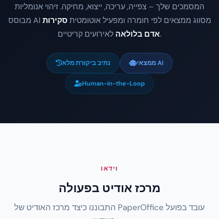
המסמכים שלך – צפייה, עריכה, ייצוא, מחיקה. זיהוי אנומליות
מבוסס AI מסווג ממצאים לפי חומרה ומפעיל אוטומטית
סקירות
לאירועים קריטיים.
אדם בלולאה
ממצאי AI
נתיב ביקורת מלא
Human-in-the-Loop
וידאו
מרכז אודיט בפעולה
התבוננו כיצד מרכז האודיט של PaperOffice עובד בפועל