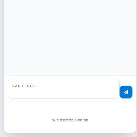
מה בדיוק מרכז הביקורת רושם?
מרכז הביקורת רושם
כל אינטראקציה עם מסמך
– צפייה,
עריכה, הורדה, ייצוא, שיתוף, מחיקה. כל רשומה מכילה חותמת
זמן, מזהה משתמש, פעולה, הפניה למסמך והקשר. היומנים
בלתי ניתנים לשינוי ועמידים בפני חבלה.
כתבו הודעה…
כיצד פועל זיהוי אנומליות מבוסס AI?
האם מרכז הביקורת תואם GDPR?
פתיחת טופס יצירת קשר