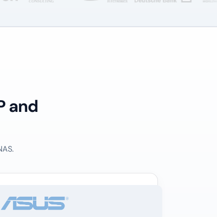
P and
NAS.