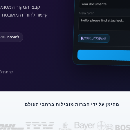
Your documents
קבצי המקור המסומ
PDF, קישור להורדה מאובטח ו
הודעה אישית
Hello, please find attached…
PDF להוכחה
קבלה_2026.pdf
להתחיל 
מהימן על ידי חברות מובילות ברחבי העולם