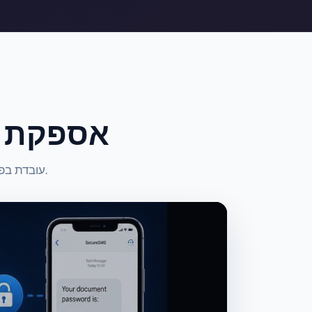
אספקת מ
התבוננו כיצד אספקת המיילים המאובטחת של PaperOffice עובדת בפועל — בווידאו.