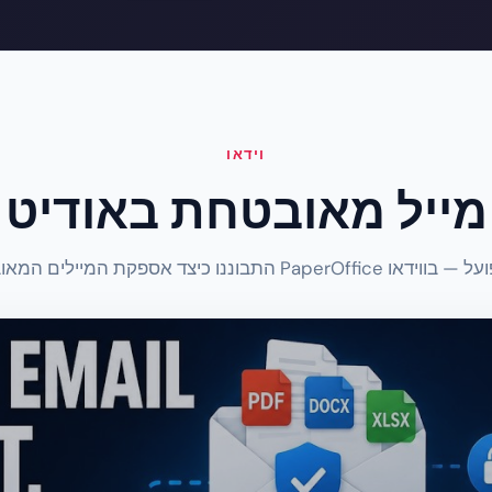
וידאו
ייל מאובטחת באודיט 