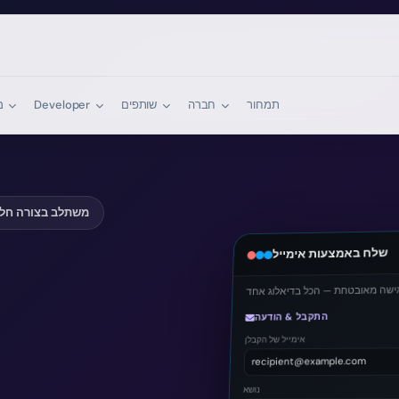
תמחור
חברה
שותפים
Developer
משאבים
משתלב בצורה חלק
שלח באמצעות אימייל
התקבל & הודעה
אימייל של הקבלן
recipient@example.com
נושא