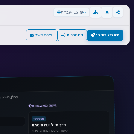
ILS ₪
·
עברית
עדכונים
שיתוף
מפת אתר
נסו בשידור חי
התחברות
יצירת קשר
קבלן, נושא וגישה מאובטחת — הכל בדיאלוג אחד.
גישה מאובטחת
סטנדרטי
סיסמת PDF דרך מייל
קישור וסיסמה בהודעה אחת