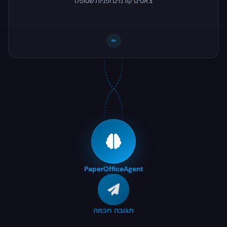
צ'אטים קודמים ופניות שטופלו
∞
PaperOffice
Agent
תגובה חכמה