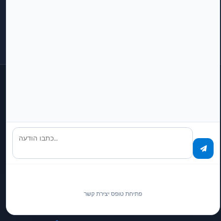
Voraussetzungen & Kosten
איך אני הופך לשותף?
איך אני הופך לשותף אליטה?
שאלות על שיתוף פעולה
נוכחות גלובלית
Local sales/support contacts. The contracting party for all PaperOffice
Services worldwide is PAPEROFFICE ENTERPRISE OPERATIONS, S.L.U.,
Pamplona, Spain.
כתבו הודעה…
Switzerland (German)
Sales / Support Office
פתיחת טופס יצירת קשר
Weltpoststrasse 5
3015 Bern