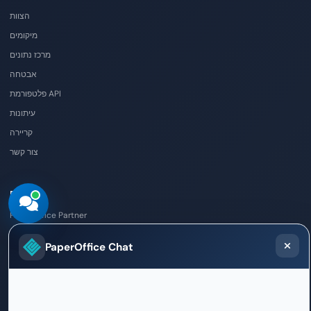
הצוות
מיקומים
מרכז נתונים
אבטחה
פלטפורמת API
עיתונות
קריירה
צור קשר
שותפים
PaperOffice Partner
למצוא שותף
PaperOffice Chat
אפשרויות AI-DMS
Integrator
Reseller