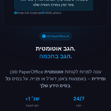
צעד זמין במרכז העזרה שלנו.
ביטחון: 100%
זמן תגובה: 0.8 שניות
סוכן PaperOffice AI
הגב אוטומטית.
הגב בחכמה.
סוכן PaperOffice עונה לפניות לקוחות
אוטומטית
ומיידית
– באמצעות צ'אט, דוא"ל או פנייה. על בסיס
כל
.
בסיס הידע שלך
24/7
<1 שנ׳
זמין
זמן תגובה