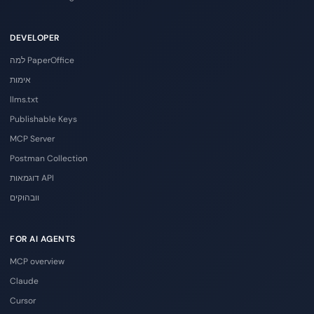
DEVELOPER
למה PaperOffice
אימות
llms.txt
Publishable Keys
MCP Server
Postman Collection
דוגמאות API
וובהוקים
FOR AI AGENTS
MCP overview
Claude
Cursor