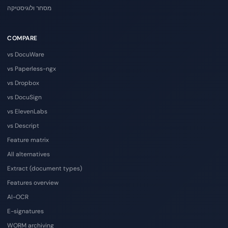
מסחר ולוגיסטיקה
COMPARE
vs DocuWare
vs Paperless-ngx
vs Dropbox
vs DocuSign
vs ElevenLabs
vs Descript
Feature matrix
All alternatives
Extract (document types)
Features overview
AI-OCR
E-signatures
WORM archiving