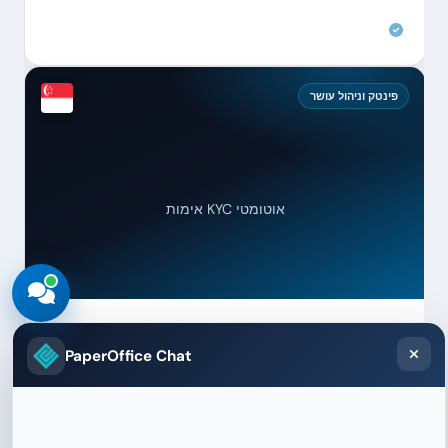
פינטק וניהול עושר
אימות KYC אוטומטי
Endowus Pte. Ltd.
PaperOffice Chat
מסמכי KYC, דוחות השקעה ודיווחים רגולטוריים מסווגים תוך
שניות. כיועץ רובוטי (Robo-Advisor) המפוקח על ידי MAS,
ציות מלא הוא חיוני.