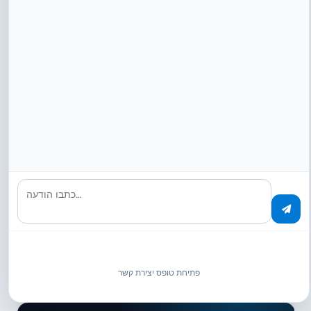
עוד
לוגיסטיקה ותחבורה
תיעוד חומרים מסוכנים מהיר יותר
כתבו הודעה…
Freight Links Express Holdings Ltd.
גיליונות בטיחות, אישורי הובלה ומסמכי ADR ללוגיסטיקה
כימית משויכים באופן אוטומטי. אפס סובלנות לטעויות.
פתיחת טופס יצירת קשר