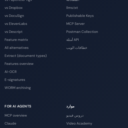
vs Dropbox
llms.txt
vs DocuSign
Publishable Keys
vs ElevenLabs
MCP Server
vs Descript
Postman Collection
أمثلة API
Feature matrix
خطافات الويب
All alternatives
Extract (document types)
Features overview
AI-OCR
E-signatures
WORM archiving
موارد
FOR AI AGENTS
دروس فيديو
MCP overview
Claude
Video Academy