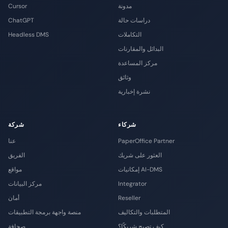
مدونة
Cursor
دراسات حالة
ChatGPT
التكاملات
Headless DMS
البدائل والمقارنات
مركز المساعدة
وثائق
نشرة إخبارية
شركاء
شركة
PaperOffice Partner
عنا
العثور على شريك
الفريق
إمكانيات AI-DMS
مواقع
Integrator
مركز البيانات
Reseller
أمان
المتطلبات والتكاليف
منصة واجهة برمجة التطبيقات
كيف تصبح شريكًا؟
صحافة