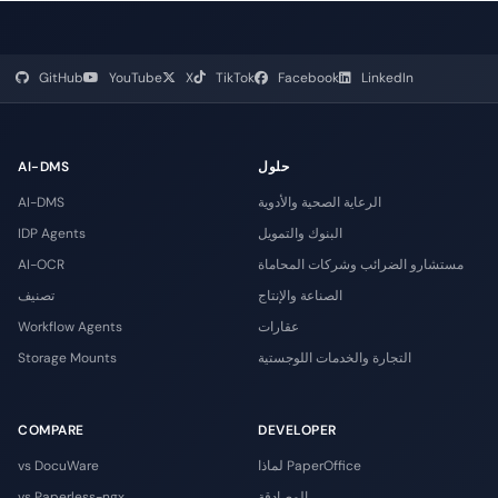
GitHub
YouTube
X
TikTok
Facebook
LinkedIn
حلول
AI-DMS
الرعاية الصحية والأدوية
AI-DMS
البنوك والتمويل
IDP Agents
مستشارو الضرائب وشركات المحاماة
AI-OCR
الصناعة والإنتاج
تصنيف
عقارات
Workflow Agents
التجارة والخدمات اللوجستية
Storage Mounts
COMPARE
DEVELOPER
لماذا PaperOffice
vs DocuWare
المصادقة
vs Paperless-ngx